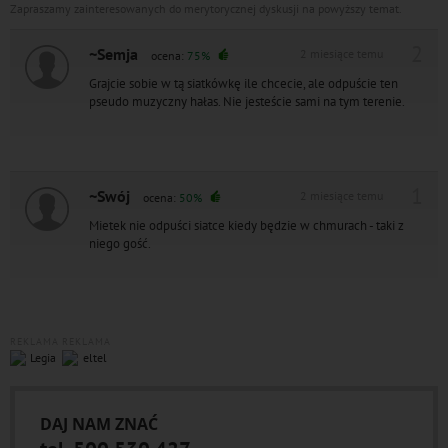
Zapraszamy zainteresowanych do merytorycznej dyskusji na powyższy temat.
2
~Semja
2 miesiące temu
ocena:
75%
Grajcie sobie w tą siatkówkę ile chcecie, ale odpuście ten
pseudo muzyczny hałas. Nie jesteście sami na tym terenie.
1
~Swój
2 miesiące temu
ocena:
50%
Mietek nie odpuści siatce kiedy będzie w chmurach - taki z
niego gość.
REKLAMA
REKLAMA
DAJ NAM ZNAĆ