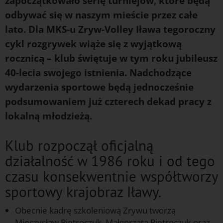
zapoczątkowało serię turniejów, które będą
odbywać się w naszym mieście przez całe
lato. Dla MKS-u Zryw-Volley Iława tegoroczny
cykl rozgrywek wiąże się z wyjątkową
rocznicą – klub świętuje w tym roku jubileusz
40-lecia swojego istnienia. Nadchodzące
wydarzenia sportowe będą jednocześnie
podsumowaniem już czterech dekad pracy z
lokalną młodzieżą.
Klub rozpoczął oficjalną
działalność w 1986 roku i od tego
czasu konsekwentnie współtworzy
sportowy krajobraz Iławy.
Obecnie kadrę szkoleniową Zrywu tworzą
Mieczysław Pietroczuk, Małgorzata Pietroczuk oraz