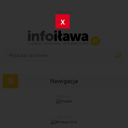
REKLAMA
X
Nawigacja
Rozwiń
nawigację
REKLAMA
REKLAMA