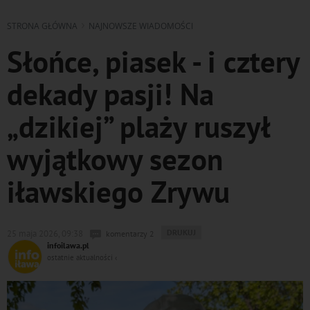
STRONA GŁÓWNA
NAJNOWSZE WIADOMOŚCI
Słońce, piasek - i cztery
dekady pasji! Na
„dzikiej” plaży ruszył
wyjątkowy sezon
iławskiego Zrywu
WYDRUKUJ
DRUKUJ
25 maja 2026, 09:38
komentarzy 2
PODSTRONĘ
infoilawa.pl
DO
ostatnie aktualności ‹