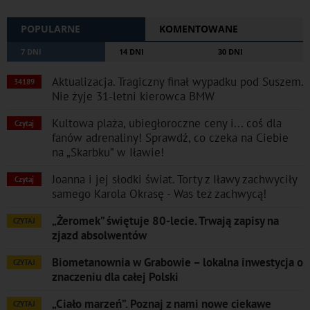
POPULARNE
KOMENTOWANE
7 DNI
14 DNI
30 DNI
Aktualizacja. Tragiczny finał wypadku pod Suszem.
34189
Nie żyje 31-letni kierowca BMW
Kultowa plaża, ubiegłoroczne ceny i... coś dla
Czytaj
fanów adrenaliny! Sprawdź, co czeka na Ciebie
na „Skarbku” w Iławie!
Joanna i jej słodki świat. Torty z Iławy zachwyciły
Czytaj
samego Karola Okrasę - Was też zachwycą!
„Żeromek” świętuje 80-lecie. Trwają zapisy na
CZYTAJ
zjazd absolwentów
Biometanownia w Grabowie – lokalna inwestycja o
CZYTAJ
znaczeniu dla całej Polski
„Ciało marzeń”. Poznaj z nami nowe ciekawe
CZYTAJ