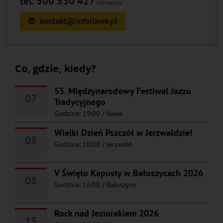
tel. 500 530 427
lub napisz
kontakt@infoilawa.pl
Co, gdzie, kiedy?
55. Międzynarodowy Festiwal Jazzu
07
Tradycyjnego
Godzina: 19:00
/
Iława
Wielki Dzień Pszczół w Jerzwałdzie!
08
Godzina: 10:00
/
Jerzwałd
V Święto Kapusty w Bałoszycach 2026
08
Godzina: 16:00
/
Bałoszyce
Rock nad Jeziorakiem 2026
15