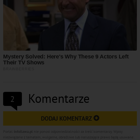
Komentarze
2
DODAJ KOMENTARZ
Portal
infoilawa.pl
nie ponosi odpowiedzialności za treść komentarzy. Wpisy
niezwiązane z tematem, wulgarne, obraźliwe lub naruszające prawo będą usuwane.