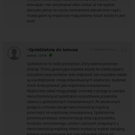
rozwiązać i nie utrzymywać albo czekać aż nie będzie
starczało pensji na czynsz ewenement iławski inne części
miasta gdzie są wspólnoty mają połowę niższe koszty to jest
szok!
16
~Spółdzielnie do lamusa
2 miesiące temu
ocena:
100%
Spółdzielnie to relikt przeszłości, który dawno powinien
zniknąć. Firma, generująca wysokie koszty bo trzeba opłacić
wszystkich pracowników. Jeśli większość lub wszystkie lokale
są wyodrębnione i mają indywidualnych właścicieli, budynek
może funkcjonować jako wspólnota mieszkaniowa.
Właściciele lokali mogą podjąć uchwałę o przejęciu zarządu
nieruchomością od spółdzielni na podstawie przepisów
ustawy o spółdzielniach mieszkaniowych. Po skutecznym
podjęciu uchwały zarząd nieruchomością wspólną
przechodzi na wspólnotę mieszkaniową. Spółdzielnia
powinna przekazać dokumentację dotyczącą budynku,
funduszu remontowego, umów i rozliczeń związanych z
nieruchomością wspólną. Wtedy wystarczy wybrać zarządcę,
którego wynagrodzenie jest zdecydowanie niższe niż