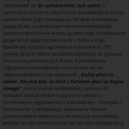
odpowiadał, że
ilu spółdzielców, tyle opinii
, a
zamknięcie suszarni natychmiast wywołałoby protesty
zwolenników tego rozwiązania. Skrajne oczekiwania
wiążą się też z odwiecznym tematem właściwego
terminu zakończenia sezonu grzewczego. Przedłużenie
go generuje gigantyczne koszty – tylko w maju
dodatkowy tydzień ogrzewania kosztował aż 700
tysięcy złotych. Mimo to prezes uspokajał, że sytuacja
finansowa podmiotu jest dobra, a prowadzona
rygorystyczna windykacja to po prostu wyraz
odpowiedzialności. Jak zapewniał:
„Każdy płaci za
siebie. Nie jest tak, że ktoś z Państwa płaci za kogoś
innego”.
Jednocześnie spółdzielnia zaprasza do
kontaktu mieszkańców mających trudności z
terminowym regulowaniem zobowiązań – rozmowa i
skorzystanie z dostępnego wsparcia w ramach
systemu opieki społecznej (nie wszyscy mieszkańcy
wiedzą, że taka pomoc może być dla nich dostępna) są