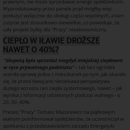
prawnym, nie może sprzedawać energii spółdzielcom.
Wyprodukowany przez panele prąd mógłby więc
posłużyć wyłącznie do obsługi części wspólnych, a tam
zużycie jest stosunkowo niewielkie, co powoduje, że
cały projekt byłby dla "Pracy" nieekonomiczny.
CIEPŁO W IŁAWIE DROŻSZE
NAWET O 40%?
"Głupotą była sprzedaż niegdyś miejskiej ciepłowni
w ręce prywatnego podmiotu"
– tak bez ogródek
oceniła sprawę jedna z mieszkanek po tym, jak okazało
się, że przed Iławą jest nieciekawa perspektywa
dużego wzrostu cen ciepła systemowego, nawet – jak
wynika z informacji udzielonych podczas walnego - o
20, 30, 40%.
Prezes "Pracy" Tomasz Mazurewicz na piątkowym
walnym poinformował spółdzielców, że uczestniczył w
spotkaniu z przedstawicielami zarządu Energetyki