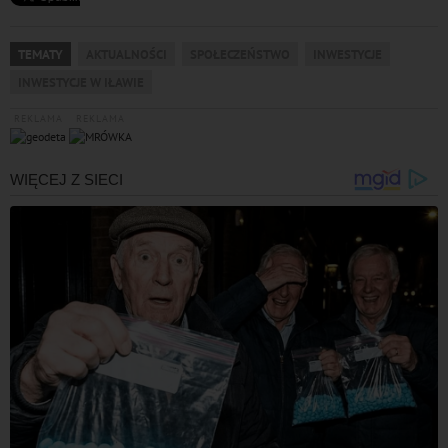
TEMATY
AKTUALNOŚCI
SPOŁECZEŃSTWO
INWESTYCJE
INWESTYCJE W IŁAWIE
REKLAMA
REKLAMA