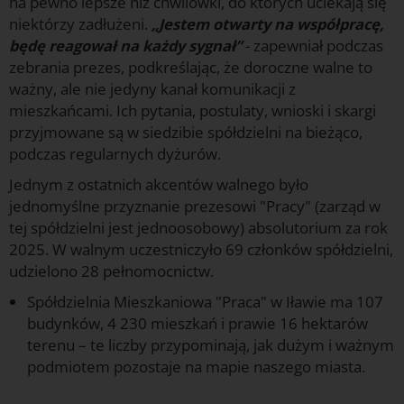
na pewno lepsze niż chwilówki, do których uciekają się
niektórzy zadłużeni.
„Jestem otwarty na współpracę,
będę reagował na każdy sygnał”
- zapewniał podczas
zebrania prezes, podkreślając, że doroczne walne to
ważny, ale nie jedyny kanał komunikacji z
mieszkańcami. Ich pytania, postulaty, wnioski i skargi
przyjmowane są w siedzibie spółdzielni na bieżąco,
podczas regularnych dyżurów.
Jednym z ostatnich akcentów walnego było
jednomyślne przyznanie prezesowi "Pracy" (zarząd w
tej spółdzielni jest jednoosobowy) absolutorium za rok
2025. W walnym uczestniczyło 69 członków spółdzielni,
udzielono 28 pełnomocnictw.
Spółdzielnia Mieszkaniowa "Praca" w Iławie ma 107
budynków, 4 230 mieszkań i prawie 16 hektarów
terenu – te liczby przypominają, jak dużym i ważnym
podmiotem pozostaje na mapie naszego miasta.
G