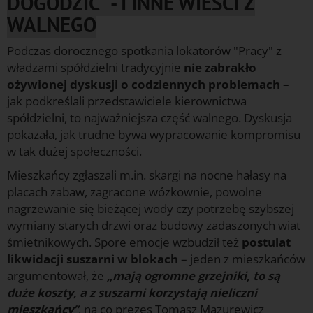
DOGODZIĆ" - I INNE WIEŚCI Z
WALNEGO
Podczas dorocznego spotkania lokatorów "Pracy" z
władzami spółdzielni tradycyjnie
nie zabrakło
ożywionej dyskusji o codziennych problemach
–
jak podkreślali przedstawiciele kierownictwa
spółdzielni, to najważniejsza część walnego. Dyskusja
pokazała, jak trudne bywa wypracowanie kompromisu
w tak dużej społeczności.
Mieszkańcy zgłaszali m.in. skargi na nocne hałasy na
placach zabaw, zagracone wózkownie, powolne
nagrzewanie się bieżącej wody czy potrzebę szybszej
wymiany starych drzwi oraz budowy zadaszonych wiat
śmietnikowych. Spore emocje wzbudził też
postulat
likwidacji suszarni w blokach
– jeden z mieszkańców
argumentował, że
„mają ogromne grzejniki, to są
duże koszty, a z suszarni korzystają nieliczni
mieszkańcy”
, na co prezes Tomasz Mazurewicz