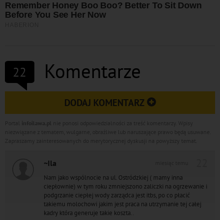
Komentarze
22
DODAJ KOMENTARZ
Portal
infoilawa.pl
nie ponosi odpowiedzialności za treść komentarzy. Wpisy
niezwiązane z tematem, wulgarne, obraźliwe lub naruszające prawo będą usuwane.
Zapraszamy zainteresowanych do merytorycznej dyskusji na powyższy temat.
22
~Ila
miesiąc temu
Nam jako wspólnocie na ul. Ostródzkiej ( mamy inna
ciepłownie) w tym roku zmniejszono zaliczki na ogrzewanie i
podgrzanie ciepłej wody zarządca jest itbs, po co płacić
takiemu molochowi jakim jest praca na utrzymanie tej całej
kadry która generuje takie koszta..