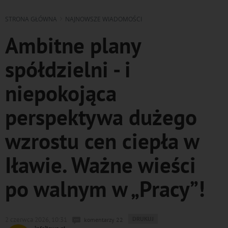
STRONA GŁÓWNA
NAJNOWSZE WIADOMOŚCI
Ambitne plany
spółdzielni - i
niepokojąca
perspektywa dużego
wzrostu cen ciepła w
Iławie. Ważne wieści
po walnym w „Pracy”!
WYDRUKUJ
DRUKUJ
2 czerwca 2026, 10:31
komentarzy 22
PODSTRONĘ