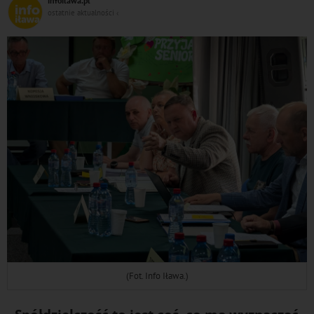
infoilawa.pl
DO
ostatnie aktualności ‹
(Fot. Info Iława.)