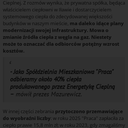
Cieplnej. Z rozmów wynika, że prywatna spółka, będąca
właścicielem ciepłowni w Iławie i dostarczycielem
systemowego ciepła do zdecydowanej większości
budynków w naszym mieście,
ma daleko idące plany
modernizacji swojej infrastruktury. Mowa o
zmianie źródła ciepła z węgla na gaz. Niestety
może to oznaczać dla odbiorców potężny wzrost
kosztów.
- Jako Spółdzielnia Mieszkaniowa "Praca"
odbieramy około 40% ciepła
produkowanego przez Energetykę Cieplną
–
mówił prezes Mazurewicz.
W innej części zebrania
przytoczono przemawiające
do wyobraźni liczby
: w roku 2025 "Praca" zapłaciła za
ciepło prawie 15,8 mln zł; w roku 2023, gdy zmagaliśmy