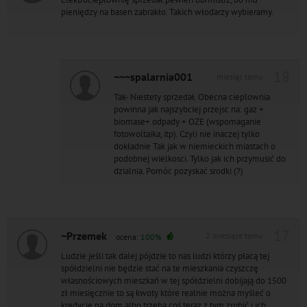
pieniędzy na basen zabrakło. Takich włodarzy wybieramy.
18
~~~spalarnia001
miesiąc temu
Tak- Niestety sprzedał. Obecna cieplownia
powinna jak najszybciej przejsc na: gaz +
biomase+ odpady + OZE (wspomaganie
fotowoltaika, itp). Czyli nie inaczej tylko
dokładnie Tak jak w niemieckich miastach o
podobnej wielkosci. Tylko jak ich przymusić do
dzialnia. Pomóc pozyskać srodki (?)
17
~Przemek
2 miesiące temu
ocena:
100%
Ludzie jeśli tak dalej pójdzie to nas ludzi którzy płacą tej
spółdzielni nie będzie stać na te mieszkania czyszczę
własnościowych mieszkań w tej spółdzielni dobijają do 1500
zł miesięcznie to są kwoty które realnie można myśleć o
kredycie na dom,albo trzeba coś teraz z tym zrobić i ich