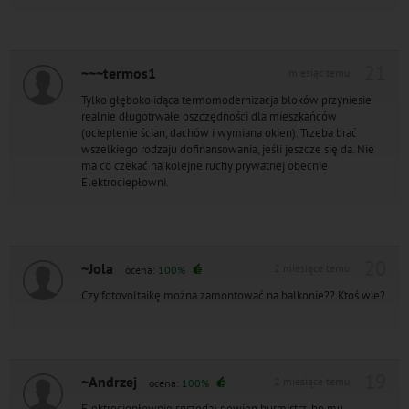
21
~~~termos1
miesiąc temu
Tylko głęboko idąca termomodernizacja bloków przyniesie
realnie długotrwałe oszczędności dla mieszkańców
(ocieplenie ścian, dachów i wymiana okien). Trzeba brać
wszelkiego rodzaju dofinansowania, jeśli jeszcze się da. Nie
ma co czekać na kolejne ruchy prywatnej obecnie
Elektrociepłowni.
20
~Jola
2 miesiące temu
ocena:
100%
Czy fotovoltaikę można zamontować na balkonie?? Ktoś wie?
19
~Andrzej
2 miesiące temu
ocena:
100%
Elektrociepłownię sprzedał pewien burmistrz, bo mu