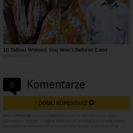
Komentarze
0
DODAJ KOMENTARZ
Portal
infoilawa.pl
nie ponosi odpowiedzialności za treść komentarzy. Wpisy
niezwiązane z tematem, wulgarne, obraźliwe lub naruszające prawo będą usuwane.
Zapraszamy zainteresowanych do merytorycznej dyskusji na powyższy temat.