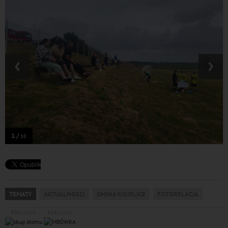
‹
›
1 /
10
TEMATY
AKTUALNOŚCI
GMINA KISIELICE
FOTORELACJA
REKLAMA
REKLAMA