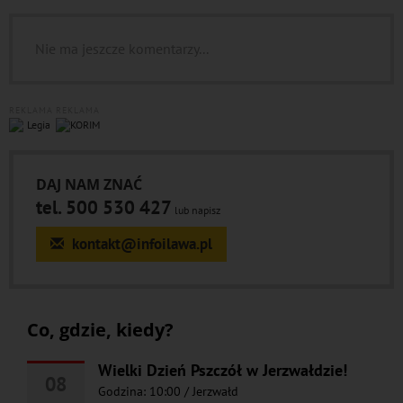
Nie ma jeszcze komentarzy...
REKLAMA
REKLAMA
DAJ NAM ZNAĆ
tel. 500 530 427
lub napisz
kontakt@infoilawa.pl
Co, gdzie, kiedy?
Wielki Dzień Pszczół w Jerzwałdzie!
08
Godzina: 10:00
/
Jerzwałd