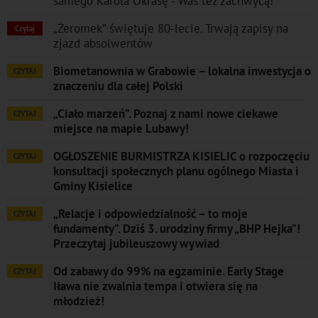
samego Karola Okrasę - Was też zachwycą!
„Żeromek” świętuje 80-lecie. Trwają zapisy na
Czytaj
zjazd absolwentów
Biometanownia w Grabowie – lokalna inwestycja o
CZYTAJ
znaczeniu dla całej Polski
„Ciało marzeń”. Poznaj z nami nowe ciekawe
CZYTAJ
miejsce na mapie Lubawy!
OGŁOSZENIE BURMISTRZA KISIELIC o rozpoczęciu
CZYTAJ
konsultacji społecznych planu ogólnego Miasta i
Gminy Kisielice
„Relacje i odpowiedzialność – to moje
CZYTAJ
fundamenty”. Dziś 3. urodziny firmy „BHP Hejka”!
Przeczytaj jubileuszowy wywiad
Od zabawy do 99% na egzaminie. Early Stage
CZYTAJ
Iława nie zwalnia tempa i otwiera się na
młodzież!