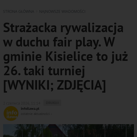
STRONA GŁÓWNA
NAJNOWSZE WIADOMOŚCI
Strażacka rywalizacja
w duchu fair play. W
gminie Kisielice to już
26. taki turniej
[WYNIKI; ZDJĘCIA]
WYDRUKUJ
DRUKUJ
2 czerwca 2026, 11:14
PODSTRONĘ
infoilawa.pl
DO
ostatnie aktualności ‹