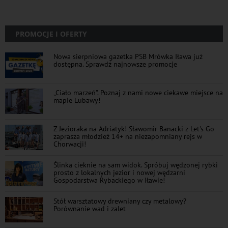
PROMOCJE I OFERTY
Nowa sierpniowa gazetka PSB Mrówka Iława już
dostępna. Sprawdź najnowsze promocje
„Ciało marzeń”. Poznaj z nami nowe ciekawe miejsce na
mapie Lubawy!
Z Jezioraka na Adriatyk! Sławomir Banacki z Let's Go
zaprasza młodzież 14+ na niezapomniany rejs w
Chorwacji!
Ślinka cieknie na sam widok. Spróbuj wędzonej rybki
prosto z lokalnych jezior i nowej wędzarni
Gospodarstwa Rybackiego w Iławie!
Stół warsztatowy drewniany czy metalowy?
Porównanie wad i zalet