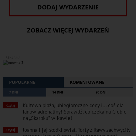
DODAJ WYDARZENIE
ZOBACZ WIĘCEJ WYDARZEŃ
REKLAMA
POPULARNE
KOMENTOWANE
7 DNI
14 DNI
30 DNI
Kultowa plaża, ubiegłoroczne ceny i... coś dla
Czytaj
fanów adrenaliny! Sprawdź, co czeka na Ciebie
na „Skarbku” w Iławie!
Joanna i jej słodki świat. Torty z Iławy zachwyciły
Czytaj