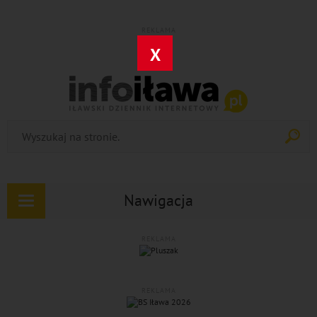
REKLAMA
X
Nawigacja
Rozwiń
nawigację
REKLAMA
REKLAMA