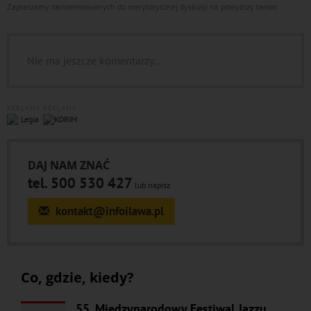
Zapraszamy zainteresowanych do merytorycznej dyskusji na powyższy temat.
Nie ma jeszcze komentarzy...
REKLAMA
REKLAMA
DAJ NAM ZNAĆ
tel. 500 530 427
lub napisz
kontakt@infoilawa.pl
Co, gdzie, kiedy?
55. Międzynarodowy Festiwal Jazzu