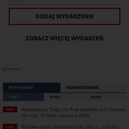
DODAJ WYDARZENIE
ZOBACZ WIĘCEJ WYDARZEŃ
REKLAMA
POPULARNE
KOMENTOWANE
7 DNI
14 DNI
30 DNI
Aktualizacja. Tragiczny finał wypadku pod Suszem.
33894
Nie żyje 31-letni kierowca BMW
Kultowa plaża, ubiegłoroczne ceny i... coś dla
Czytaj