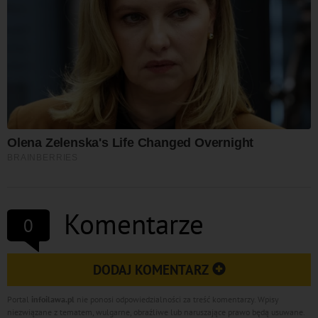
Komentarze
0
DODAJ KOMENTARZ
Portal
infoilawa.pl
nie ponosi odpowiedzialności za treść komentarzy. Wpisy
niezwiązane z tematem, wulgarne, obraźliwe lub naruszające prawo będą usuwane.