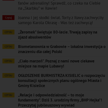
fanów adrenaliny! Sprawdź, co czeka na Ciebie
na „Skarbku” w Iławie!
Joanna i jej słodki świat. Torty z Iławy zachwyciły
Czytaj
samego Karola Okrasę - Was też zachwycą!
„Żeromek” świętuje 80-lecie. Trwają zapisy na
CZYTAJ
zjazd absolwentów
Biometanownia w Grabowie – lokalna inwestycja o
CZYTAJ
znaczeniu dla całej Polski
„Ciało marzeń”. Poznaj z nami nowe ciekawe
CZYTAJ
miejsce na mapie Lubawy!
OGŁOSZENIE BURMISTRZA KISIELIC o rozpoczęciu
CZYTAJ
konsultacji społecznych planu ogólnego Miasta i
Gminy Kisielice
„Relacje i odpowiedzialność – to moje
CZYTAJ
fundamenty”. Dziś 3. urodziny firmy „BHP Hejka”!
Przeczytaj jubileuszowy wywiad