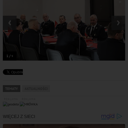
‹
›
1 /
9
TEMATY
AKTUALNOŚCI
REKLAMA
REKLAMA