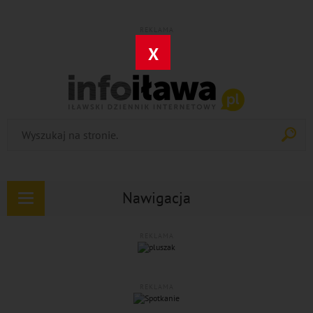
REKLAMA
X
Nawigacja
Rozwiń
nawigację
REKLAMA
REKLAMA