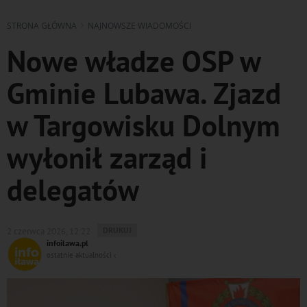
STRONA GŁÓWNA
NAJNOWSZE WIADOMOŚCI
Nowe władze OSP w
Gminie Lubawa. Zjazd
w Targowisku Dolnym
wyłonił zarząd i
delegatów
WYDRUKUJ
DRUKUJ
2 czerwca 2026, 12:22
PODSTRONĘ
infoilawa.pl
DO
ostatnie aktualności ‹