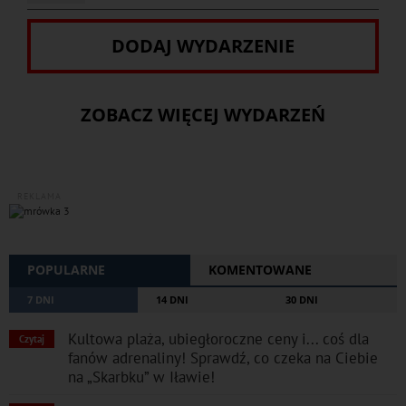
DODAJ WYDARZENIE
ZOBACZ WIĘCEJ WYDARZEŃ
REKLAMA
POPULARNE
KOMENTOWANE
7 DNI
14 DNI
30 DNI
Kultowa plaża, ubiegłoroczne ceny i... coś dla
Czytaj
fanów adrenaliny! Sprawdź, co czeka na Ciebie
na „Skarbku” w Iławie!