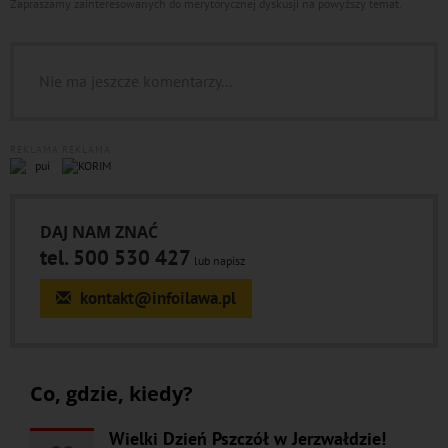
Zapraszamy zainteresowanych do merytorycznej dyskusji na powyższy temat.
Nie ma jeszcze komentarzy...
REKLAMA
REKLAMA
DAJ NAM ZNAĆ
tel. 500 530 427
lub napisz
kontakt@infoilawa.pl
Co, gdzie, kiedy?
Wielki Dzień Pszczół w Jerzwałdzie!