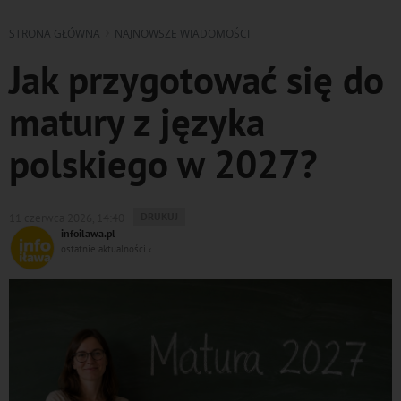
STRONA GŁÓWNA
NAJNOWSZE WIADOMOŚCI
Jak przygotować się do
matury z języka
polskiego w 2027?
WYDRUKUJ
DRUKUJ
11 czerwca 2026, 14:40
PODSTRONĘ
infoilawa.pl
DO
ostatnie aktualności ‹