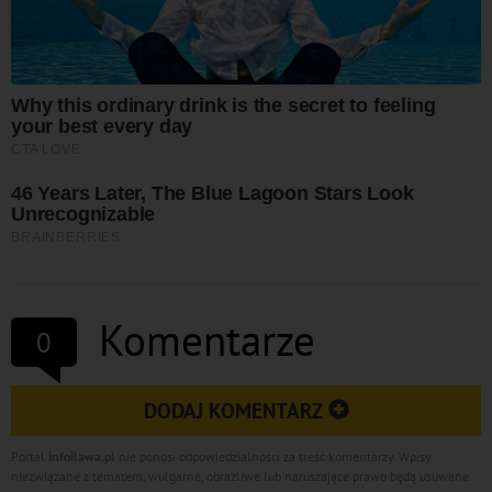
Komentarze
0
DODAJ KOMENTARZ
Portal
infoilawa.pl
nie ponosi odpowiedzialności za treść komentarzy. Wpisy
niezwiązane z tematem, wulgarne, obraźliwe lub naruszające prawo będą usuwane.