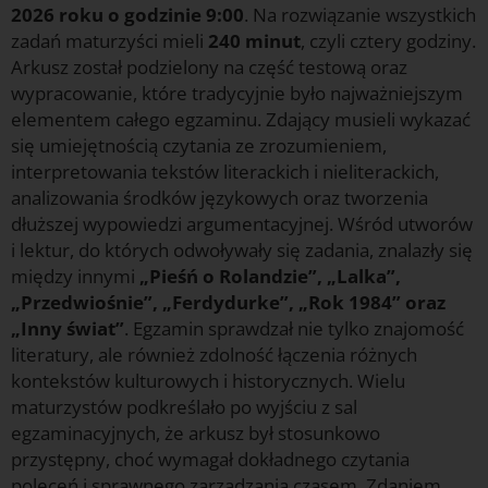
2026 roku o godzinie 9:00
. Na rozwiązanie wszystkich
zadań maturzyści mieli
240 minut
, czyli cztery godziny.
Arkusz został podzielony na część testową oraz
wypracowanie, które tradycyjnie było najważniejszym
elementem całego egzaminu. Zdający musieli wykazać
się umiejętnością czytania ze zrozumieniem,
interpretowania tekstów literackich i nieliterackich,
analizowania środków językowych oraz tworzenia
dłuższej wypowiedzi argumentacyjnej. Wśród utworów
i lektur, do których odwoływały się zadania, znalazły się
między innymi
„Pieśń o Rolandzie”, „Lalka”,
„Przedwiośnie”, „Ferdydurke”, „Rok 1984” oraz
„Inny świat”
. Egzamin sprawdzał nie tylko znajomość
literatury, ale również zdolność łączenia różnych
kontekstów kulturowych i historycznych. Wielu
maturzystów podkreślało po wyjściu z sal
egzaminacyjnych, że arkusz był stosunkowo
przystępny, choć wymagał dokładnego czytania
poleceń i sprawnego zarządzania czasem. Zdaniem