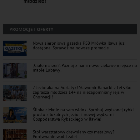
młodzież!
PROMOCJE I OFERTY
Nowa sierpniowa gazetka PSB Mrówka Iława już
dostępna. Sprawdź najnowsze promocje
„Ciało marzeń”. Poznaj z nami nowe ciekawe miejsce na
mapie Lubawy!
Z Jezioraka na Adriatyk! Sławomir Banacki z Let's Go
zaprasza młodzież 14+ na niezapomniany rejs w
Chorwacji!
Ślinka cieknie na sam widok. Spróbuj wędzonej rybki
prosto z lokalnych jezior i nowej wędzarni
Gospodarstwa Rybackiego w Iławie!
Stół warsztatowy drewniany czy metalowy?
Porównanie wad i zalet