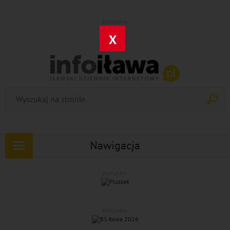
REKLAMA
X
Nawigacja
Rozwiń
nawigację
REKLAMA
REKLAMA