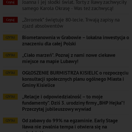
Joanna i jej słodki świat. Torty z Iławy zachwyciły
Czytaj
samego Karola Okrasę - Was też zachwycą!
„Żeromek” świętuje 80-lecie. Trwają zapisy na
Czytaj
zjazd absolwentów
Biometanownia w Grabowie – lokalna inwestycja o
CZYTAJ
znaczeniu dla całej Polski
„Ciało marzeń”. Poznaj z nami nowe ciekawe
CZYTAJ
miejsce na mapie Lubawy!
OGŁOSZENIE BURMISTRZA KISIELIC o rozpoczęciu
CZYTAJ
konsultacji społecznych planu ogólnego Miasta i
Gminy Kisielice
„Relacje i odpowiedzialność – to moje
CZYTAJ
fundamenty”. Dziś 3. urodziny firmy „BHP Hejka”!
Przeczytaj jubileuszowy wywiad
Od zabawy do 99% na egzaminie. Early Stage
CZYTAJ
Iława nie zwalnia tempa i otwiera się na