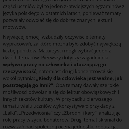
części uczniów był to jeden z łatwiejszych egzaminów z
języka polskiego w ostatnich latach, ponieważ tematy
pozwalały odwołać się do dobrze znanych lektur i
motywów.
Najwięcej emocji wzbudziły oczywiście tematy
wypracowań, za które można było zdobyć największą
liczbę punktów. Maturzyści mogli wybrać jeden z
dwóch tematów. Pierwszy dotyczył zagadnienia
wpływu pracy na człowieka i otaczającą go
rzeczywistość
, natomiast drugi koncentrował się
wokół pytania:
„Kiedy dla człowieka jest ważne, jak
postrzegają go inni?”
. Oba tematy dawały szerokie
możliwości odwołania się do lektur obowiązkowych i
innych tekstów kultury. W przypadku pierwszego
tematu wielu uczniów wykorzystywało przykłady z
„Lalki”, „Przedwiośnia” czy „Zbrodni i kary”, analizując
rolę pracy w życiu bohaterów. Drugi temat skłaniał do
rozważań nad społeczną oceną jednostki, reputacją,