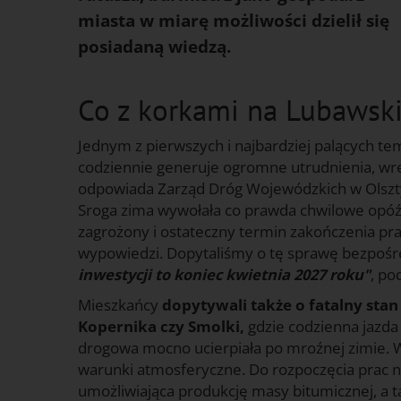
miasta w miarę możliwości dzielił się
posiadaną wiedzą.
Co z korkami na Lubawski
Jednym z pierwszych i najbardziej palących te
codziennie generuje ogromne utrudnienia, wręc
odpowiada Zarząd Dróg Wojewódzkich w Olsztyn
Sroga zima wywołała co prawda chwilowe opóź
zagrożony i ostateczny termin zakończenia pr
wypowiedzi. Dopytaliśmy o tę sprawę bezpośr
inwestycji to koniec kwietnia 2027 roku"
, po
Mieszkańcy
dopytywali także o fatalny stan 
Kopernika czy Smolki,
gdzie codzienna jazda
drogowa mocno ucierpiała po mroźnej zimie. W
warunki atmosferyczne. Do rozpoczęcia prac 
umożliwiająca produkcję masy bitumicznej, a 