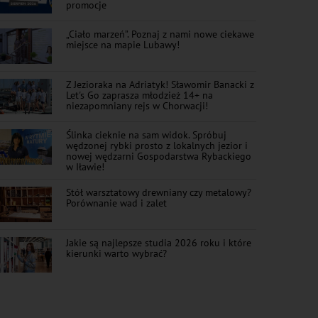
promocje
„Ciało marzeń”. Poznaj z nami nowe ciekawe
miejsce na mapie Lubawy!
Z Jezioraka na Adriatyk! Sławomir Banacki z
Let's Go zaprasza młodzież 14+ na
niezapomniany rejs w Chorwacji!
Ślinka cieknie na sam widok. Spróbuj
wędzonej rybki prosto z lokalnych jezior i
nowej wędzarni Gospodarstwa Rybackiego
w Iławie!
Stół warsztatowy drewniany czy metalowy?
Porównanie wad i zalet
Jakie są najlepsze studia 2026 roku i które
kierunki warto wybrać?