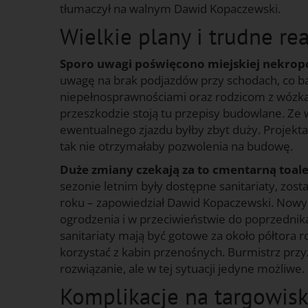
tłumaczył na walnym Dawid Kopaczewski.
Wielkie plany i trudne re
Sporo uwagi poświęcono miejskiej nekropol
uwagę na brak podjazdów przy schodach, co b
niepełnosprawnościami oraz rodzicom z wózkam
przeszkodzie stoją tu przepisy budowlane. Ze 
ewentualnego zjazdu byłby zbyt duży. Projektanc
tak nie otrzymałaby pozwolenia na budowę.
Duże zmiany czekają za to cmentarną toale
sezonie letnim były dostępne sanitariaty, zos
roku – zapowiedział Dawid Kopaczewski. Nowy 
ogrodzenia i w przeciwieństwie do poprzednik
sanitariaty mają być gotowe za około półtora 
korzystać z kabin przenośnych. Burmistrz prz
rozwiązanie, ale w tej sytuacji jedyne możliwe.
Komplikacje na targowisk