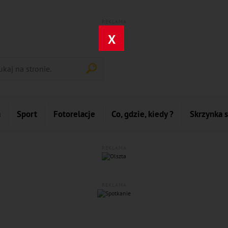
REKLAMA
X
a
Sport
Fotorelacje
Co, gdzie, kiedy ?
Skrzynka 
REKLAMA
REKLAMA