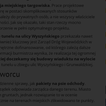
ja miejskiego targowiska
. Prace projektowe
rierę w postaci skomplikowanych stosunków
należy do prywatnych osób, a nie wszyscy właściciele
ści. Jak się okazało, taki stan rzeczy mocno
orzenie w pełni optymalnego projektu.
tunelu na ulicy Wyszyńskiego
przekazała nawet
taj również kluczowy jest Zarząd Dróg Wojewódzkich w
ewnętrzne dofinansowanie, od którego zależą dalsze
rmacji burmistrza wynika, że realizacja tej ogromnej
ciej doczekamy się budowy wiaduktu na wylocie
tunelu u zbiegu ulic Wyszyńskiego i Grunwaldzkiej.
 dworcu
dzienne sprawy, jak
pakiety na psie odchody
.
rządek odpowiada zarządca danego terenu. Miasto
h gruntach, jednak rozwiązanie to w ocenie
ecznie na terenach miejskich zlikwidowano te punkty.