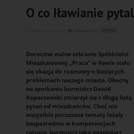
O co Iławianie pyta
WYDRUKUJ
DRUKUJ
13 czerwca 2026, 12:19
komentarzy 12
PODSTRONĘ
DO
Doroczne walne zebranie Spółdzielni
Mieszkaniowej „Praca” w Iławie stało
się okazją do rozmowy o bieżących
problemach naszego miasta. Obecny
na spotkaniu burmistrz Dawid
Kopaczewski zmierzył się z długą listą
pytań od mieszkańców. Choć nie
wszystkie poruszane tematy leżały
bezpośrednio w kompetencjach
ratusza, burmistrz jako gospodarz