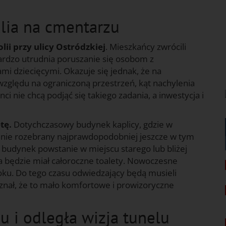
alia na cmentarzu
ii przy ulicy Ostródzkiej
. Mieszkańcy zwrócili
ardzo utrudnia poruszanie się osobom z
i dziecięcymi. Okazuje się jednak, że na
względu na ograniczoną przestrzeń, kąt nachylenia
i nie chcą podjąć się takiego zadania, a inwestycja i
tę.
Dotychczasowy budynek kaplicy, gdzie w
tanie rozebrany najprawdopodobniej jeszcze w tym
budynek powstanie w miejscu starego lub bliżej
a będzie miał całoroczne toalety. Nowoczesne
roku. Do tego czasu odwiedzający będą musieli
yznał, że to mało komfortowe i prowizoryczne
u i odległa wizja tunelu