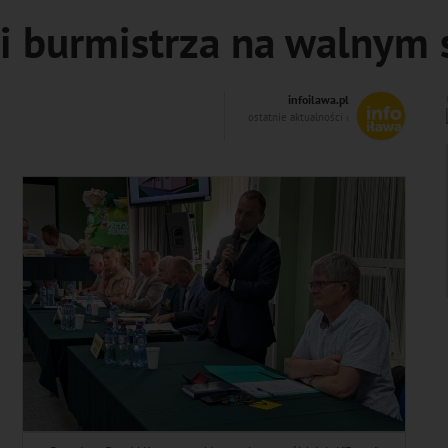
li burmistrza na walnym 
infoilawa.pl
ostatnie aktualności ‹