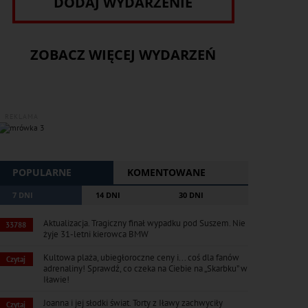
DODAJ WYDARZENIE
ZOBACZ WIĘCEJ WYDARZEŃ
REKLAMA
POPULARNE
KOMENTOWANE
7 DNI
14 DNI
30 DNI
Aktualizacja. Tragiczny finał wypadku pod Suszem. Nie
33788
żyje 31-letni kierowca BMW
Kultowa plaża, ubiegłoroczne ceny i... coś dla fanów
Czytaj
adrenaliny! Sprawdź, co czeka na Ciebie na „Skarbku” w
Iławie!
Joanna i jej słodki świat. Torty z Iławy zachwyciły
Czytaj