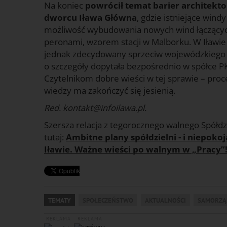
Na koniec
powrócił temat barier architekto
dworcu Iława Główna
, gdzie istniejące windy
możliwość wybudowania nowych wind łączącyc
peronami, wzorem stacji w Malborku. W Iławie 
jednak zdecydowany sprzeciw wojewódzkiego k
o szczegóły dopytała bezpośrednio w spółce P
Czytelnikom dobre wieści w tej sprawie – proc
wiedzy ma zakończyć się jesienią.
Red. kontakt@infoilawa.pl.
Szersza relacja z tegorocznego walnego Spółdz
tutaj:
Ambitne plany spółdzielni - i niepok
Iławie. Ważne wieści po walnym w „Pracy”
TEMATY
SPOŁECZEŃSTWO
AKTUALNOŚCI
SAMORZĄ
REKLAMA
REKLAMA