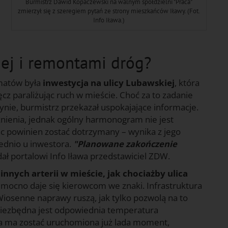
Burmistrz Dawid Kopaczewski na walnym spółdzielni "Praca"
zmierzył się z szeregiem pytań ze strony mieszkańców Iławy. (Fot.
Info Iława.)
ej i remontami dróg?
matów była
inwestycja na ulicy Lubawskiej
, która
z paraliżując ruch w mieście. Choć za to zadanie
ie, burmistrz przekazał uspokajające informacje.
nienia, jednak ogólny harmonogram nie jest
ac powinien zostać dotrzymany – wynika z jego
ednio u inwestora.
"Planowane zakończenie
dał portalowi Info Iława przedstawiciel ZDW.
innych arterii w mieście, jak chociażby ulica
 mocno daje się kierowcom we znaki. Infrastruktura
iosenne naprawy ruszą, jak tylko pozwolą na to
niezbędna jest odpowiednia temperatura
ta ma zostać uruchomiona już lada moment,