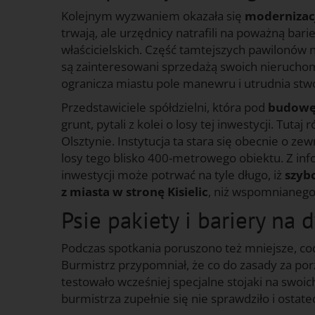
Kolejnym wyzwaniem okazała się
modernizac
trwają, ale urzędnicy natrafili na poważną ba
właścicielskich. Część tamtejszych pawilonów 
są zainteresowani sprzedażą swoich nieruchomo
ogranicza miastu pole manewru i utrudnia stw
Przedstawiciele spółdzielni, która pod
budowę 
grunt, pytali z kolei o losy tej inwestycji. Tu
Olsztynie. Instytucja ta stara się obecnie o z
losy tego blisko 400-metrowego obiektu. Z info
inwestycji może potrwać na tyle długo, iż
szyb
z miasta w stronę Kisielic
, niż wspomnianego 
Psie pakiety i bariery na
Podczas spotkania poruszono też mniejsze, co
Burmistrz przypomniał, że co do zasady za po
testowało wcześniej specjalne stojaki na swoic
burmistrza zupełnie się nie sprawdziło i ostat