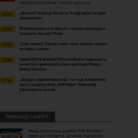
samego Karola Okrasę - Was też zachwycą!
„Żeromek” świętuje 80-lecie. Trwają zapisy na zjazd
CZYTAJ
absolwentów
Biometanownia w Grabowie – lokalna inwestycja o
CZYTAJ
znaczeniu dla całej Polski
„Ciało marzeń”. Poznaj z nami nowe ciekawe miejsce
CZYTAJ
na mapie Lubawy!
OGŁOSZENIE BURMISTRZA KISIELIC o rozpoczęciu
CZYTAJ
konsultacji społecznych planu ogólnego Miasta i
Gminy Kisielice
„Relacje i odpowiedzialność – to moje fundamenty”.
CZYTAJ
Dziś 3. urodziny firmy „BHP Hejka”! Przeczytaj
jubileuszowy wywiad
PROMOCJE I OFERTY
Nowa sierpniowa gazetka PSB Mrówka
Iława już dostępna. Sprawdź najnowsze