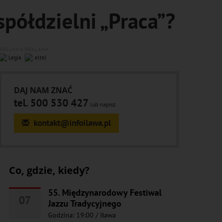
spółdzielni „Praca”?
REKLAMA
REKLAMA
DAJ NAM ZNAĆ
tel. 500 530 427
lub napisz
kontakt@infoilawa.pl
Co, gdzie, kiedy?
55. Międzynarodowy Festiwal
07
Jazzu Tradycyjnego
Godzina: 19:00
/
Iława