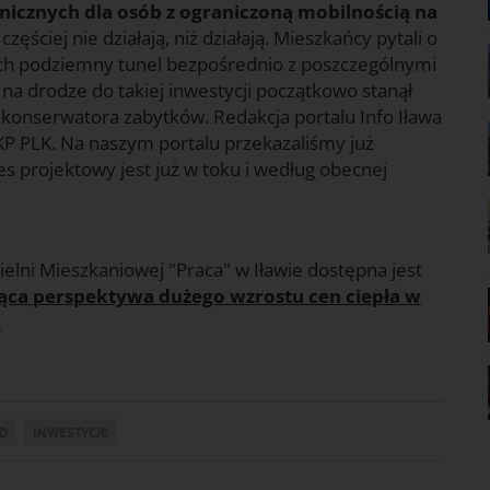
nicznych dla osób z ograniczoną mobilnością na
 częściej nie działają, niż działają. Mieszkańcy pytali o
h podziemny tunel bezpośrednio z poszczególnymi
na drodze do takiej inwestycji początkowo stanął
onserwatora zabytków. Redakcja portalu Info Iława
KP PLK. Na naszym portalu przekazaliśmy już
es projektowy jest już w toku i według obecnej
ielni Mieszkaniowej "Praca" w Iławie dostępna jest
ojąca perspektywa dużego wzrostu cen ciepła w
!
D
INWESTYCJE