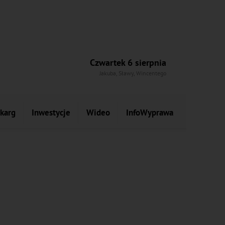
Czwartek 6 sierpnia
Jakuba, Sławy, Wincentego
skarg
Inwestycje
Wideo
InfoWyprawa