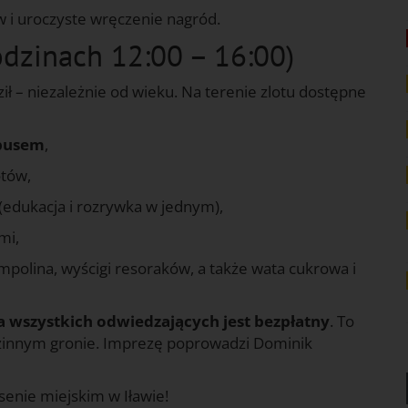
w i uroczyste wręczenie nagród.
dzinach 12:00 – 16:00)
dził – niezależnie od wieku. Na terenie zlotu dostępne
obusem
,
otów,
(edukacja i rozrywka w jednym),
mi,
mpolina, wyścigi resoraków, a także wata cukrowa i
a wszystkich odwiedzających jest bezpłatny
. To
dzinnym gronie. Imprezę poprowadzi Dominik
senie miejskim w Iławie!