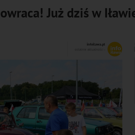
owraca! Już dziś w Iławi
infoilawa.pl
ostatnie aktualności ‹