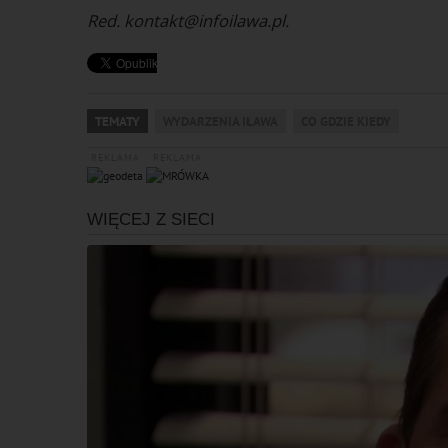
Red. kontakt@infoilawa.pl.
TEMATY
WYDARZENIA IŁAWA
CO GDZIE KIEDY
REKLAMA
REKLAMA