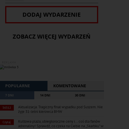
DODAJ WYDARZENIE
ZOBACZ WIĘCEJ WYDARZEŃ
REKLAMA
POPULARNE
KOMENTOWANE
7 DNI
14 DNI
30 DNI
Aktualizacja. Tragiczny finał wypadku pod Suszem. Nie
34312
żyje 31-letni kierowca BMW
Kultowa plaża, ubiegłoroczne ceny i... coś dla fanów
Czytaj
adrenaliny! Sprawdź, co czeka na Ciebie na „Skarbku” w