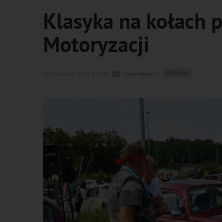
Klasyka na kołach p
Motoryzacji
WYDRUKUJ
DRUKUJ
16 czerwca 2026, 11:00
komentarzy 4
PODSTRONĘ
DO