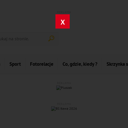
REKLAMA
X
a
Sport
Fotorelacje
Co, gdzie, kiedy ?
Skrzynka 
REKLAMA
REKLAMA