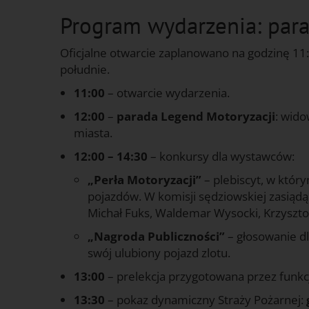
Program wydarzenia: para
Oficjalne otwarcie zaplanowano na godzinę 11
południe.
11:00
– otwarcie wydarzenia.
12:00
–
p
arada Legend Motoryzacji
: wid
miasta.
12:00 – 14:30
– konkursy dla wystawców:
„Perła Motoryzacji”
– plebiscyt, w który
pojazdów. W komisji sędziowskiej zasiądą
Michał Fuks, Waldemar Wysocki, Krzysztof
„Nagroda Publiczności”
– głosowanie dl
swój ulubiony pojazd zlotu.
13:00
– prelekcja przygotowana przez funkcjo
13:30
– pokaz dynamiczny Straży Pożarnej: