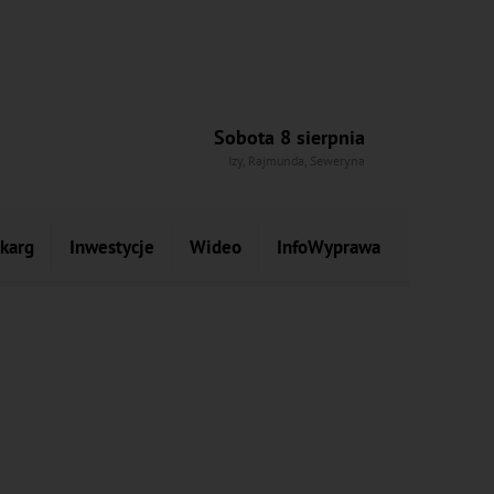
Sobota 8 sierpnia
Izy, Rajmunda, Seweryna
skarg
Inwestycje
Wideo
InfoWyprawa