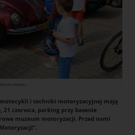
rchiwum własne.)
otocykli i techniki motoryzacyjnej mają
ę,
21 czerwca
, parking przy basenie
nerowe muzeum motoryzacji. Przed nami
Motoryzacji”
.