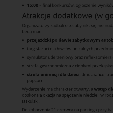
15:00
– finał konkursów, ogłoszenie wynikó
Atrakcje dodatkowe (w go
Organizatorzy zadbali o to, aby nikt się nie nu
będą m.in.:
przejażdżki po Iławie zabytkowym aut
targ staroci dla łowców unikalnych przedmi
symulator uderzeniowy oraz refleksomierz 
strefa gastronomiczna z ciepłymi przekąska
strefa animacji dla dzieci
: dmuchańce, tra
popcorn.
Wydarzenie ma charakter otwarty, a
wstęp dl
doskonała okazja na spędzenie niedzieli w ro
Jaskulski.
Do zobaczenia 21 czerwca na parkingu przy ba