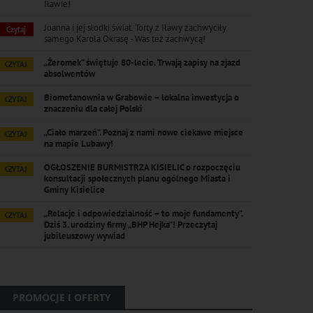
Iławie!
Joanna i jej słodki świat. Torty z Iławy zachwyciły
Czytaj
samego Karola Okrasę - Was też zachwycą!
„Żeromek” świętuje 80-lecie. Trwają zapisy na zjazd
CZYTAJ
absolwentów
Biometanownia w Grabowie – lokalna inwestycja o
CZYTAJ
znaczeniu dla całej Polski
„Ciało marzeń”. Poznaj z nami nowe ciekawe miejsce
CZYTAJ
na mapie Lubawy!
OGŁOSZENIE BURMISTRZA KISIELIC o rozpoczęciu
CZYTAJ
konsultacji społecznych planu ogólnego Miasta i
Gminy Kisielice
„Relacje i odpowiedzialność – to moje fundamenty”.
CZYTAJ
Dziś 3. urodziny firmy „BHP Hejka”! Przeczytaj
jubileuszowy wywiad
PROMOCJE I OFERTY