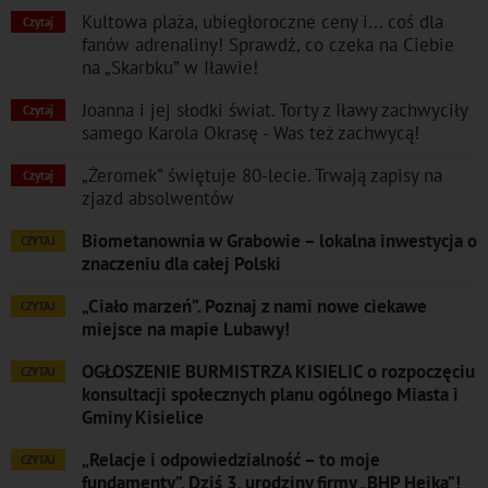
Kultowa plaża, ubiegłoroczne ceny i... coś dla
Czytaj
fanów adrenaliny! Sprawdź, co czeka na Ciebie
na „Skarbku” w Iławie!
Joanna i jej słodki świat. Torty z Iławy zachwyciły
Czytaj
samego Karola Okrasę - Was też zachwycą!
„Żeromek” świętuje 80-lecie. Trwają zapisy na
Czytaj
zjazd absolwentów
Biometanownia w Grabowie – lokalna inwestycja o
CZYTAJ
znaczeniu dla całej Polski
„Ciało marzeń”. Poznaj z nami nowe ciekawe
CZYTAJ
miejsce na mapie Lubawy!
OGŁOSZENIE BURMISTRZA KISIELIC o rozpoczęciu
CZYTAJ
konsultacji społecznych planu ogólnego Miasta i
Gminy Kisielice
„Relacje i odpowiedzialność – to moje
CZYTAJ
fundamenty”. Dziś 3. urodziny firmy „BHP Hejka”!