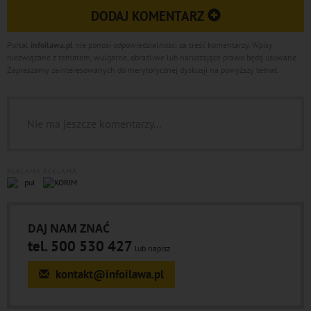
DODAJ KOMENTARZ
Portal
infoilawa.pl
nie ponosi odpowiedzialności za treść komentarzy. Wpisy
niezwiązane z tematem, wulgarne, obraźliwe lub naruszające prawo będą usuwane.
Zapraszamy zainteresowanych do merytorycznej dyskusji na powyższy temat.
Nie ma jeszcze komentarzy...
REKLAMA
REKLAMA
DAJ NAM ZNAĆ
tel. 500 530 427
lub napisz
kontakt@infoilawa.pl