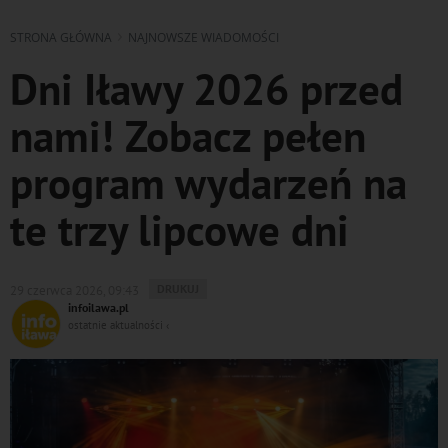
STRONA GŁÓWNA
NAJNOWSZE WIADOMOŚCI
Dni Iławy 2026 przed
nami! Zobacz pełen
program wydarzeń na
te trzy lipcowe dni
WYDRUKUJ
DRUKUJ
29 czerwca 2026, 09:43
PODSTRONĘ
infoilawa.pl
DO
ostatnie aktualności ‹