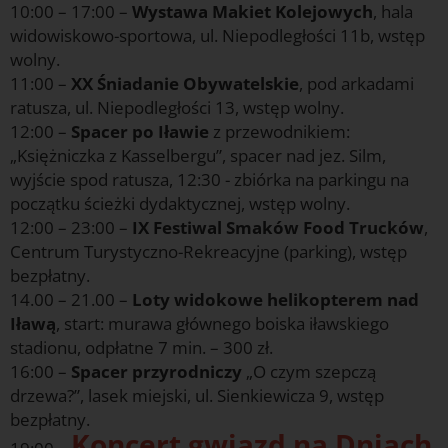
10:00 – 17:00 –
Wystawa Makiet Kolejowych
, hala
widowiskowo-sportowa, ul. Niepodległości 11b, wstęp
wolny.
11:00 –
XX Śniadanie Obywatelskie
, pod arkadami
ratusza, ul. Niepodległości 13, wstęp wolny.
12:00 –
Spacer po Iławie
z przewodnikiem:
„Księżniczka z Kasselbergu”, spacer nad jez. Silm,
wyjście spod ratusza, 12:30 - zbiórka na parkingu na
początku ścieżki dydaktycznej, wstęp wolny.
12:00 – 23:00 –
IX Festiwal Smaków Food Trucków
,
Centrum Turystyczno-Rekreacyjne (parking), wstęp
bezpłatny.
14.00 – 21.00 –
Loty widokowe helikopterem nad
Iławą
, start: murawa głównego boiska iławskiego
stadionu, odpłatne 7 min. – 300 zł.
16:00 –
Spacer przyrodniczy
„O czym szepczą
drzewa?”, lasek miejski, ul. Sienkiewicza 9, wstęp
bezpłatny.
Koncert gwiazd na Dniach