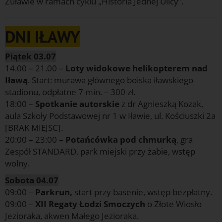
Żuławie w ramach cyklu „Historia Jednej Ulicy”.
DNI IŁAWY
Piątek 03.07
14.00 – 21.00 –
Loty widokowe helikopterem nad
Iławą
. Start: murawa głównego boiska iławskiego
stadionu, odpłatne 7 min. – 300 zł.
18:00 –
Spotkanie autorskie
z dr Agnieszką Kozak,
aula Szkoły Podstawowej nr 1 w Iławie, ul. Kościuszki 2a
[BRAK MIEJSC].
20:00 – 23:00 –
Potańcówka pod chmurką
, gra
Zespół STANDARD, park miejski przy żabie, wstęp
wolny.
Sobota 04.07
09:00 –
Parkrun,
start przy basenie, wstęp bezpłatny.
09:00 –
XII Regaty Łodzi Smoczych
o Złote Wiosło
Jezioraka, akwen Małego Jezioraka.