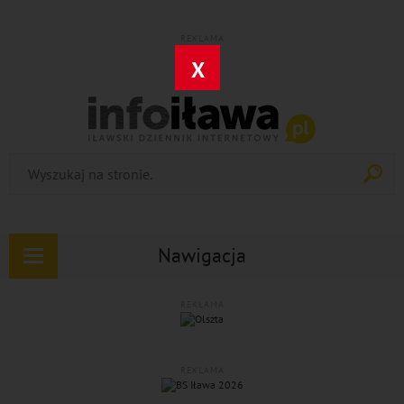
REKLAMA
X
Nawigacja
Rozwiń
nawigację
REKLAMA
REKLAMA