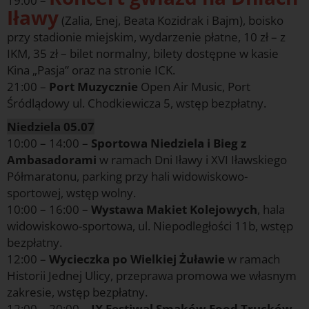
19:00 –
Iławy
(Zalia, Enej, Beata Kozidrak i Bajm), boisko
przy stadionie miejskim, wydarzenie płatne, 10 zł – z
IKM, 35 zł – bilet normalny, bilety dostępne w kasie
Kina „Pasja” oraz na stronie ICK.
21:00 –
Port Muzycznie
Open Air Music, Port
Śródlądowy ul. Chodkiewicza 5, wstęp bezpłatny.
Niedziela 05.07
10:00 – 14:00 –
Sportowa Niedziela i Bieg z
Ambasadorami
w ramach Dni Iławy i XVI Iławskiego
Półmaratonu, parking przy hali widowiskowo-
sportowej, wstęp wolny.
10:00 – 16:00 –
Wystawa Makiet Kolejowych
, hala
widowiskowo-sportowa, ul. Niepodległości 11b, wstęp
bezpłatny.
12:00 –
Wycieczka po Wielkiej Żuławie
w ramach
Historii Jednej Ulicy, przeprawa promowa we własnym
zakresie, wstęp bezpłatny.
12:00 – 20:00 –
IX Festiwal Smaków Food Trucków
,