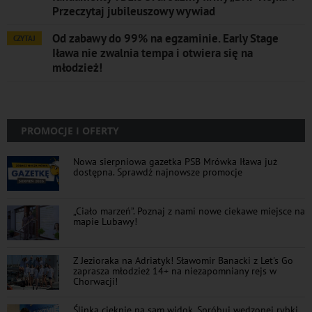
Przeczytaj jubileuszowy wywiad
Od zabawy do 99% na egzaminie. Early Stage
CZYTAJ
Iława nie zwalnia tempa i otwiera się na
młodzież!
PROMOCJE I OFERTY
Nowa sierpniowa gazetka PSB Mrówka Iława już
dostępna. Sprawdź najnowsze promocje
„Ciało marzeń”. Poznaj z nami nowe ciekawe miejsce na
mapie Lubawy!
Z Jezioraka na Adriatyk! Sławomir Banacki z Let's Go
zaprasza młodzież 14+ na niezapomniany rejs w
Chorwacji!
Ślinka cieknie na sam widok. Spróbuj wędzonej rybki