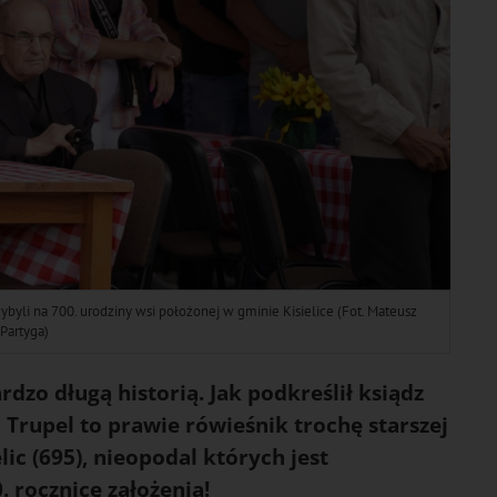
ybyli na 700. urodziny wsi położonej w gminie Kisielice (Fot. Mateusz
Partyga)
dzo długą historią. Jak podkreślił ksiądz
Trupel to prawie rówieśnik trochę starszej
lic (695), nieopodal których jest
 rocznicę założenia!