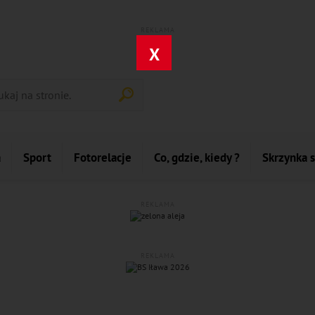
REKLAMA
X
a
Sport
Fotorelacje
Co, gdzie, kiedy ?
Skrzynka 
REKLAMA
REKLAMA