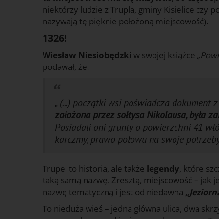
niektórzy ludzie z Trupla, gminy Kisielice czy 
nazywają tę pięknie położoną miejscowość).
1326!
Wiesław Niesiobędzki
w swojej książce
„Powia
podawał, że:
„ (...) początki wsi poświadcza dokument 
założona przez sołtysa Nikolausa, była 
Posiadali oni grunty o powierzchni 41 wł
karczmy, prawo połowu na swoje potrzeby 
Trupel to historia, ale także
legendy
, które sz
taką samą nazwę. Zresztą, miejscowość – jak jes
nazwę tematyczną i jest od niedawna
„Jeziorn
To nieduża wieś – jedna główna ulica, dwa skrz