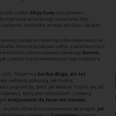
 czele z sołtys
Alicją Dudą
oraz paniami z
 do organizacji wczorajszego wydarzenia. Były
 wydarzeń, niezbędne atrakcje dla dzieci, ale była
 polową, następnie zasłużonym dla miejscowości (w
etki, które wręczała pani sołtys, a także burmistrz
nie Kisielice), starosta powiatu iławskiego
Bartosz
ię jak u siebie) oraz przewodniczący rady miejskiej w
z nich, Trupel ma
bardzo długą, ale też
zieje najlepiej pokazują, jak trudną,
i pogranicza, takie jak właśnie Trupel, ale też
Blinkiewicz, który jest miłośnikiem i znawcą
órym
miejscowość de facto nie istniała
.
t, że jakieś 30 lat temu zastanawiano się w ogóle,
jak
społeczeństwa optowała za
Tremplinem
(i zresztą