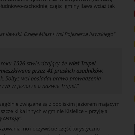
południowo-zachodniej części gminy Iława wciąż tak
t Iławski. Dzieje Miast i Wsi Pojezierza Iławskiego”
z roku
1326
stwierdzający, że
wieś Trupel
zamieszkiwana przez 41 pruskich osadników
.
ók. Sołtys wsi posiadał prawo prowadzenia
ryb w jeziorze o nazwie Trupel.”
czególnie związane są z pobliskim jeziorem mającym
zcze kilka innych w gminie Kisielice – przyjęła
ą Ostoją”
.
yżowania, no i oczywiście część turystyczno-