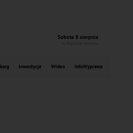
Sobota 8 sierpnia
Izy, Rajmunda, Seweryna
skarg
Inwestycje
Wideo
InfoWyprawa