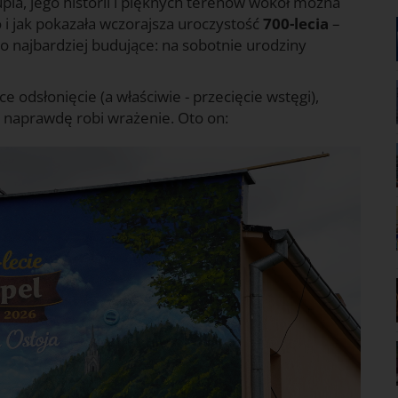
la, jego historii i pięknych terenów wokół można
o i jak pokazała wczorajsza uroczystość
700-lecia
–
o najbardziej budujące: na sobotnie urodziny
 odsłonięcie (a właściwie - przecięcie wstęgi),
 i naprawdę robi wrażenie. Oto on: