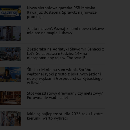
Nowa sierpniowa gazetka PSB Mrówka
Iława już dostępna. Sprawdź najnowsze
promocje
„Ciało marzeń”. Poznaj z nami nowe ciekawe
miejsce na mapie Lubawy!
Z Jezioraka na Adriatyk! Sławomir Banacki z
Let's Go zaprasza młodzież 14+ na
niezapomniany rejs w Chorwacji!
Ślinka cieknie na sam widok. Spróbuj
wędzonej rybki prosto z lokalnych jezior i
nowej wędzarni Gospodarstwa Rybackiego
w Iławie!
Stół warsztatowy drewniany czy metalowy?
Porównanie wad i zalet
Jakie są najlepsze studia 2026 roku i które
kierunki warto wybrać?