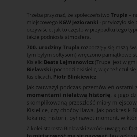
Trzeba przyznać, że społeczeństwo
Trupla
– na
miejscowego
KGW Jezioranki
- przyłożyło się
oczywiście, jak to często w przypadku tego typu
także podniosła atmosfera.
700. urodziny Trupla
rozpoczęły się mszą św.
tym byłym sołtysom) wręczono pamiątkowe statu
Kisielic
Beata Lejmanowicz
(Trupel jest w gmi
Bielawski
(pochodzi z Kisielic, więc też czuł s
Kisielicach,
Piotr Blinkiewicz
.
Jak zauważył podczas przemówień ostatni 
momentami niełatwą historię
, a jego d
skomplikowaną przeszłość miały miejscowośc
Kisielice, czy choćby Iława. Jak podkreślił 
lokalnej historii, był nawet moment, w kt
Z kolei starosta Bielawski zwrócił uwagę na fak
ta miejscowość ma się nazywać
, bo część 