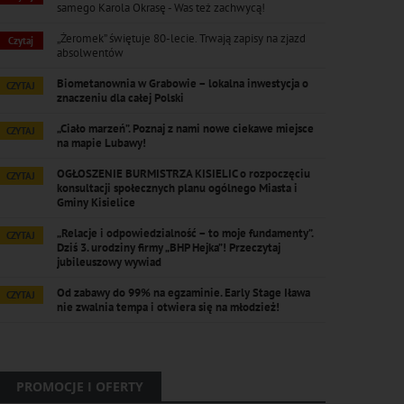
samego Karola Okrasę - Was też zachwycą!
„Żeromek” świętuje 80-lecie. Trwają zapisy na zjazd
Czytaj
absolwentów
Biometanownia w Grabowie – lokalna inwestycja o
CZYTAJ
znaczeniu dla całej Polski
„Ciało marzeń”. Poznaj z nami nowe ciekawe miejsce
CZYTAJ
na mapie Lubawy!
OGŁOSZENIE BURMISTRZA KISIELIC o rozpoczęciu
CZYTAJ
konsultacji społecznych planu ogólnego Miasta i
Gminy Kisielice
„Relacje i odpowiedzialność – to moje fundamenty”.
CZYTAJ
Dziś 3. urodziny firmy „BHP Hejka”! Przeczytaj
jubileuszowy wywiad
Od zabawy do 99% na egzaminie. Early Stage Iława
CZYTAJ
nie zwalnia tempa i otwiera się na młodzież!
PROMOCJE I OFERTY