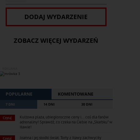
DODAJ WYDARZENIE
ZOBACZ WIĘCEJ WYDARZEŃ
REKLAMA
POPULARNE
KOMENTOWANE
7 DNI
14 DNI
30 DNI
Kultowa plaża, ubiegłoroczne ceny i... coś dla fanów
Czytaj
adrenaliny! Sprawdź, co czeka na Ciebie na „Skarbku” w
Iławie!
Joanna i jej słodki świat. Torty z Iławy zachwyciły
Czytaj