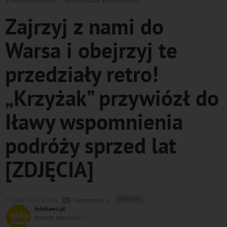
STRONA GŁÓWNA
NAJNOWSZE WIADOMOŚCI
Zajrzyj z nami do
Warsa i obejrzyj te
przedziały retro!
„Krzyżak” przywiózł do
Iławy wspomnienia
podróży sprzed lat
[ZDJĘCIA]
WYDRUKUJ
DRUKUJ
5 lipca 2026, 10:06
komentarzy 1
PODSTRONĘ
infoilawa.pl
DO
ostatnie aktualności ‹