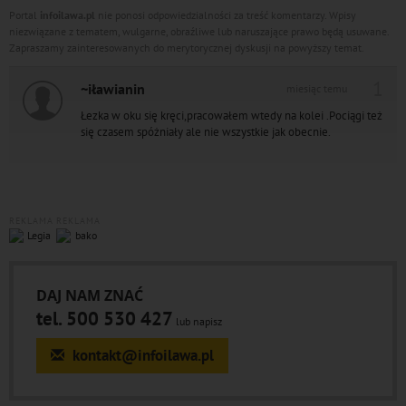
Portal
infoilawa.pl
nie ponosi odpowiedzialności za treść komentarzy. Wpisy
niezwiązane z tematem, wulgarne, obraźliwe lub naruszające prawo będą usuwane.
Zapraszamy zainteresowanych do merytorycznej dyskusji na powyższy temat.
1
~iławianin
miesiąc temu
Łezka w oku się kręci,pracowałem wtedy na kolei .Pociągi też
się czasem spóżniały ale nie wszystkie jak obecnie.
REKLAMA
REKLAMA
DAJ NAM ZNAĆ
tel. 500 530 427
lub napisz
kontakt@infoilawa.pl