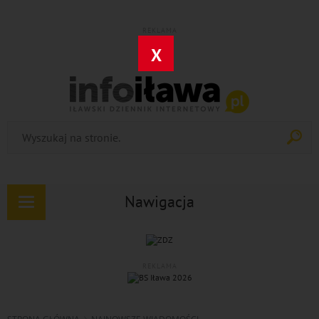
REKLAMA
X
Nawigacja
Rozwiń
nawigację
REKLAMA