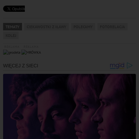
TEMATY
CIEKAWOSTKI Z IŁAWY
POLECAMY
FOTORELACJA
KOLEJ
REKLAMA
REKLAMA