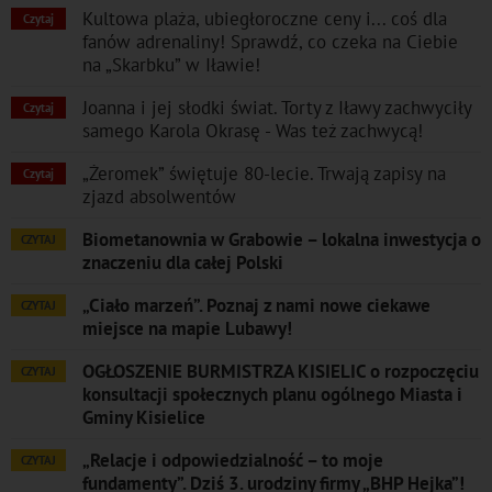
Kultowa plaża, ubiegłoroczne ceny i... coś dla
Czytaj
fanów adrenaliny! Sprawdź, co czeka na Ciebie
na „Skarbku” w Iławie!
Joanna i jej słodki świat. Torty z Iławy zachwyciły
Czytaj
samego Karola Okrasę - Was też zachwycą!
„Żeromek” świętuje 80-lecie. Trwają zapisy na
Czytaj
zjazd absolwentów
Biometanownia w Grabowie – lokalna inwestycja o
CZYTAJ
znaczeniu dla całej Polski
„Ciało marzeń”. Poznaj z nami nowe ciekawe
CZYTAJ
miejsce na mapie Lubawy!
OGŁOSZENIE BURMISTRZA KISIELIC o rozpoczęciu
CZYTAJ
konsultacji społecznych planu ogólnego Miasta i
Gminy Kisielice
„Relacje i odpowiedzialność – to moje
CZYTAJ
fundamenty”. Dziś 3. urodziny firmy „BHP Hejka”!