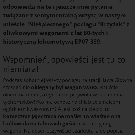
odpowiedzi na te i jeszcze inne pytania
związane z sentymentalną wizytą w naszym
mieście "Nieśpiesznego" pociągu "Krzyżak" z
oliwkowymi wagonami z lat 80-tych i
historyczną lokomotywą EP07-339.
Wspomnień, opowieści jest tu co
niemiara!
Podczas sobotniej wizyty pociągu na stacji Iława Główna
szczególnie
oblegany był wagon WARS
. Rzućcie
okiem na menu, a być może przywoła wspomnienia
tych smaków! Kto ma ochotę na chleb ze smalcem i
ogórkiem kwaszonym? A jeśli coś na ciepło, to
koniecznie jajecznica na maśle! To właśnie ona
królowała na talerzach gości
restauracyjnego
wagonu. Na deser oczywiście szarlotka, a do popicia