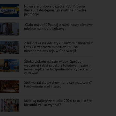
Nowa sierpniowa gazetka PSB Mrówka
Iława już dostępna. Sprawdź najnowsze
promocje
„Ciało marzeń”. Poznaj z nami nowe ciekawe
miejsce na mapie Lubawy!
Z Jezioraka na Adriatyk! Sławomir Banacki z
Let's Go zaprasza młodzież 14+ na
niezapomniany rejs w Chorwacji!
Ślinka cieknie na sam widok. Spróbuj
wędzonej rybki prosto z lokalnych jezior i
nowej wędzarni Gospodarstwa Rybackiego
w Iławie!
Stół warsztatowy drewniany czy metalowy?
Porównanie wad i zalet
Jakie są najlepsze studia 2026 roku i które
kierunki warto wybrać?