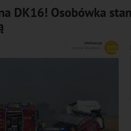
na DK16! Osobówka stan
ą
infoilawa.pl
ostatnie aktualności ‹