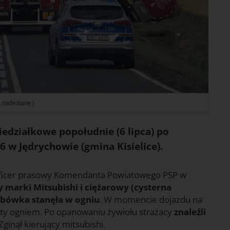
. nadesłane.)
edziałkowe popołudnie (6 lipca) po
6 w Jędrychowie (gmina Kisielice).
, oficer prasowy Komendanta Powiatowego PSP w
 marki Mitsubishi i ciężarowy (cysterna
bówka stanęła w ogniu
. W momencie dojazdu na
jęty ogniem. Po opanowaniu żywiołu strażacy
znaleźli
 Zginął kierujący mitsubishi.