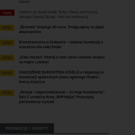
Iławie!
Joanna i jej słodki świat. Torty z Iławy zachwyciły
Czytaj
samego Karola Okrasę - Was też zachwycą!
„Żeromek” świętuje 80-lecie. Trwają zapisy na zjazd
CZYTAJ
absolwentów
Biometanownia w Grabowie – lokalna inwestycja o
CZYTAJ
znaczeniu dla całej Polski
„Ciało marzeń”. Poznaj z nami nowe ciekawe miejsce
CZYTAJ
na mapie Lubawy!
OGŁOSZENIE BURMISTRZA KISIELIC o rozpoczęciu
CZYTAJ
konsultacji społecznych planu ogólnego Miasta i
Gminy Kisielice
„Relacje i odpowiedzialność – to moje fundamenty”.
CZYTAJ
Dziś 3. urodziny firmy „BHP Hejka”! Przeczytaj
jubileuszowy wywiad
PROMOCJE I OFERTY