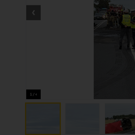
‹
1 /
4