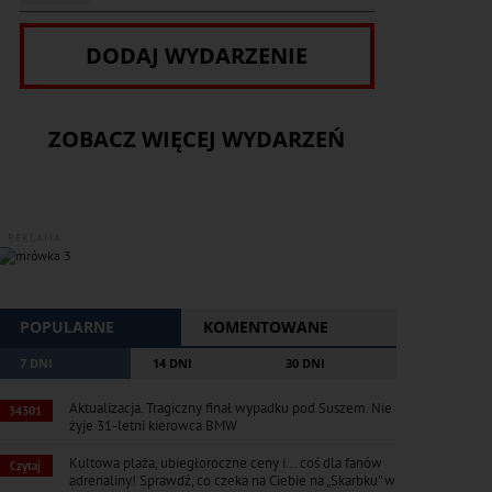
DODAJ WYDARZENIE
ZOBACZ WIĘCEJ WYDARZEŃ
REKLAMA
POPULARNE
KOMENTOWANE
7 DNI
14 DNI
30 DNI
Aktualizacja. Tragiczny finał wypadku pod Suszem. Nie
34301
żyje 31-letni kierowca BMW
Kultowa plaża, ubiegłoroczne ceny i... coś dla fanów
Czytaj
adrenaliny! Sprawdź, co czeka na Ciebie na „Skarbku” w