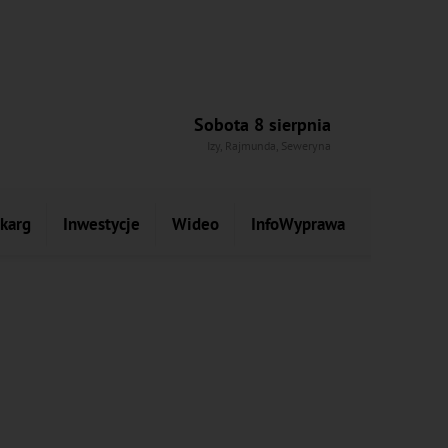
Sobota 8 sierpnia
Izy, Rajmunda, Seweryna
skarg
Inwestycje
Wideo
InfoWyprawa