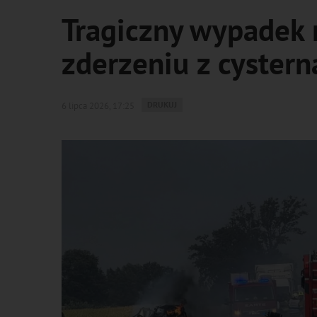
Tragiczny wypadek 
zderzeniu z cystern
WYDRUKUJ
DRUKUJ
6 lipca 2026, 17:25
PODSTRONĘ
DO