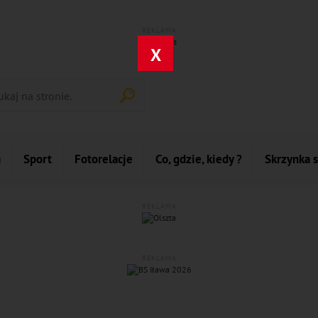
REKLAMA
X
a
Sport
Fotorelacje
Co, gdzie, kiedy ?
Skrzynka 
REKLAMA
REKLAMA