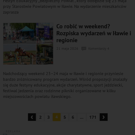
Festyn Edukacyjny „Bezpieczny Powiat”, który odbędzie się 23 maja
przy Starostwie Powiatowym w Iławie. Na wydarzenie mieszkańców
zaprasza
Co robić w weekend?
Rozpiska wydarzeń w Iławie i
regionie
21 maja 2026
Komentarzy 4
Nadchodzący weekend 23–24 maja w Iławie i regionie przyniesie
bardzo zróżnicowany program wydarzeń. Wśród propozycji znalazły
się duże festyny edukacyjne, akcje charytatywne, sport jeździecki,
festiwal jedzenia oraz rodzinne pikniki organizowane w kilku
miejscowościach powiatu iławskiego.
‹
›
2
3
4
5
6
...
171
REKLAMA