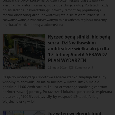
Lokalni kierowcy, którzy na co dzień przemierzają trasę z Iławy w
kierunku Wikielca i Karasia, mogą odetchnąć z ulgą. Po latach jazdy
po zniszczonej nawierzchni gruntowny remont tej popularnej i
mocno obciążonej drogi powiatowej staje się faktem. Prace są już
zaawansowane, a zmotoryzowanym mieszkańcom regionu możemy
przekazać bardzo dobrą wiadomość na
Ryczeć będą silniki, bić będą
serca. Dziś w iławskim
amfiteatrze wielka akcja dla
12-letniej Anieli! SPRAWDŹ
PLAN WYDARZEŃ
23 maja 2026
Komentarzy 3
Pasja do motoryzacji i sportowe zacięcie rzadko znajdują tak silny
wspólny mianownik, jak ma to miejsce w Iławie. Już 23 maja o
godzinie 14:00 Amfiteatr im. Louisa Armstronga stanie się centrum
bezinteresownej pomocy. Po raz trzeci lokalna społeczność, wspierana
przez ekipę "100%", połączy siły, by wesprzeć 12-letnią Anielę
Wojciechowską w jej
Już w ten weekend: food