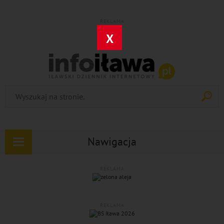
REKLAMA
X
Nawigacja
Rozwiń
nawigację
REKLAMA
REKLAMA