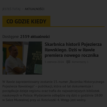
JESTEŚ TUTAJ
AKTUALNOŚCI
CO GDZIE KIEDY
Dostępne
2559 aktualności
Skarbnica historii Pojezierza
Iławskiego. Dziś w Iławie
premiera nowego rocznika
5 czerwca 2026
Komentarzy 1
W Iławie zaprezentowany zostanie 15. numer „Rocznika Historycznego
Pojezierza Iławskiego” – publikacji, która od lat dokumentuje i
porządkuje dzieje regionu oraz trafia do najważniejszych bibliotek
naukowych w Polsce. Wydarzenie odbędzie się dziś o godzinie 18:00
w Salce Muzealnej przy ul. Kościuszki 4. Wstęp jest wolny.