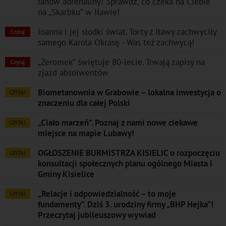
fanów adrenaliny! Sprawdź, co czeka na Ciebie
na „Skarbku” w Iławie!
Joanna i jej słodki świat. Torty z Iławy zachwyciły
Czytaj
samego Karola Okrasę - Was też zachwycą!
„Żeromek” świętuje 80-lecie. Trwają zapisy na
Czytaj
zjazd absolwentów
Biometanownia w Grabowie – lokalna inwestycja o
CZYTAJ
znaczeniu dla całej Polski
„Ciało marzeń”. Poznaj z nami nowe ciekawe
CZYTAJ
miejsce na mapie Lubawy!
OGŁOSZENIE BURMISTRZA KISIELIC o rozpoczęciu
CZYTAJ
konsultacji społecznych planu ogólnego Miasta i
Gminy Kisielice
„Relacje i odpowiedzialność – to moje
CZYTAJ
fundamenty”. Dziś 3. urodziny firmy „BHP Hejka”!
Przeczytaj jubileuszowy wywiad