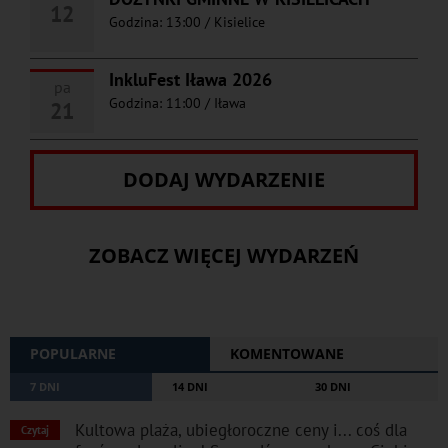
12
Godzina: 13:00
/
Kisielice
InkluFest Iława 2026
pa
Godzina: 11:00
/
Iława
21
DODAJ WYDARZENIE
ZOBACZ WIĘCEJ WYDARZEŃ
POPULARNE
KOMENTOWANE
7 DNI
14 DNI
30 DNI
Kultowa plaża, ubiegłoroczne ceny i... coś dla
Czytaj