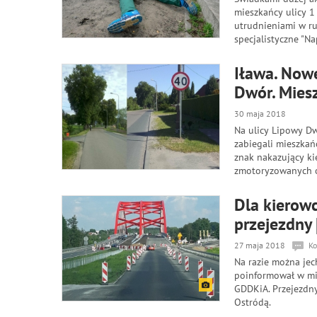
mieszkańcy ulicy 1 
utrudnieniami w r
specjalistyczne "N
Iława. Nowe
Dwór. Miesz
30 maja 2018
Na ulicy Lipowy Dw
zabiegali mieszkańc
znak nakazujący ki
zmotoryzowanych o 
Dla kierowc
przejezdny
27 maja 2018
Ko
Na razie można jech
poinformował w min
GDDKiA. Przejezdn
Ostródą.