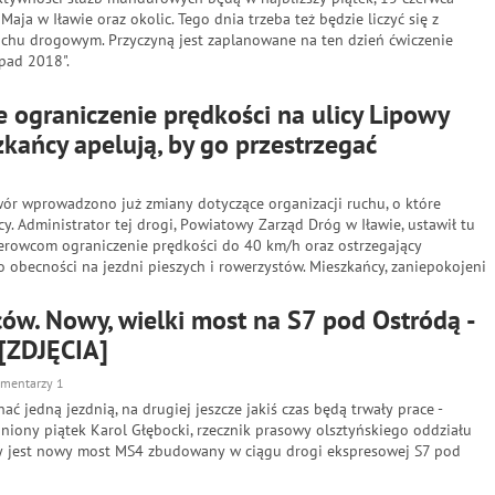
Maja w Iławie oraz okolic. Tego dnia trzeba też będzie liczyć się z
uchu drogowym. Przyczyną jest zaplanowane na ten dzień ćwiczenie
apad 2018".
 ograniczenie prędkości na ulicy Lipowy
kańcy apelują, by go przestrzegać
ór wprowadzono już zmiany dotyczące organizacji ruchu, o które
y. Administrator tej drogi, Powiatowy Zarząd Dróg w Iławie, ustawił tu
erowcom ograniczenie prędkości do 40 km/h oraz ostrzegający
obecności na jezdni pieszych i rowerzystów. Mieszkańcy, zaniepokojeni
ów. Nowy, wielki most na S7 pod Ostródą -
 [ZDJĘCIA]
mentarzy 1
ać jedną jezdnią, na drugiej jeszcze jakiś czas będą trwały prace -
iony piątek Karol Głębocki, rzecznik prasowy olsztyńskiego oddziału
y jest nowy most MS4 zbudowany w ciągu drogi ekspresowej S7 pod