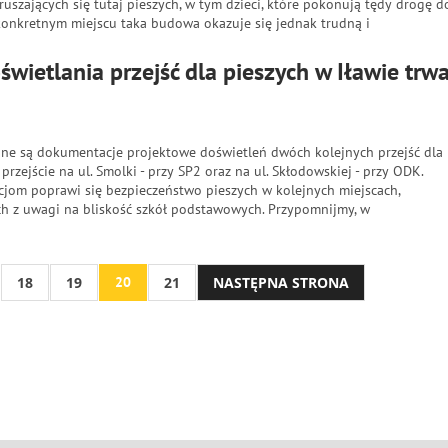
uszających się tutaj pieszych, w tym dzieci, które pokonują tędy drogę d
 konkretnym miejscu taka budowa okazuje się jednak trudną i
wietlania przejść dla pieszych w Iławie trw
e są dokumentacje projektowe doświetleń dwóch kolejnych przejść dla
 przejście na ul. Smolki - przy SP2 oraz na ul. Skłodowskiej - przy ODK.
cjom poprawi się bezpieczeństwo pieszych w kolejnych miejscach,
ch z uwagi na bliskość szkół podstawowych. Przypomnijmy, w
18
19
20
21
NASTĘPNA STRONA