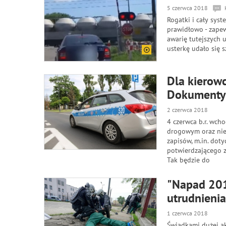
5 czerwca 2018
Rogatki i cały sys
prawidłowo - zape
awarię tutejszych 
usterkę udało się 
Dla kierowc
Dokumenty 
2 czerwca 2018
4 czerwca b.r. wch
drogowym oraz niek
zapisów, m.in. dot
potwierdzającego 
Tak będzie do
"Napad 2018
utrudnieni
1 czerwca 2018
Świadkami dużej a