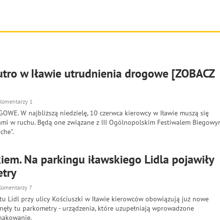
jutro w Iławie utrudnienia drogowe [ZOBACZ
Komentarzy 1
WE. W najbliższą niedzielę, 10 czerwca kierowcy w Iławie muszą się
iami w ruchu. Będą one związane z III Ogólnopolskim Festiwalem Biegow
che".
ikiem. Na parkingu iławskiego Lidla pojawiły
etry
Komentarzy 7
u Lidl przy ulicy Kościuszki w Iławie kierowców obowiązują już nowe
anęły tu parkometry - urządzenia, które uzupełniają wprowadzone
nakowanie.