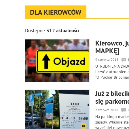
DLA KIEROWCÓW
Dostępne
312 aktualności
Kierowco, 
MAPKĘ]
9 czerwca 2018
UTRUDNIENIA DROGO
liczyć z utrudnien
"O Puchar Bricomar
Już z bilec
się parkom
7 czerwca 2018
Na parkingu market
zasady. Właśnie st
wcześniej nowe oz