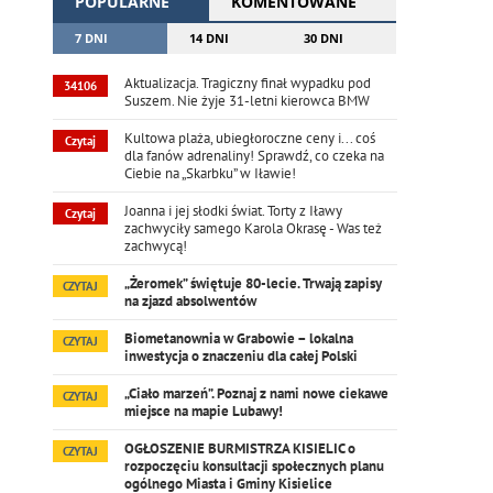
POPULARNE
KOMENTOWANE
7 DNI
14 DNI
30 DNI
Aktualizacja. Tragiczny finał wypadku pod
34106
Suszem. Nie żyje 31-letni kierowca BMW
Kultowa plaża, ubiegłoroczne ceny i... coś
Czytaj
dla fanów adrenaliny! Sprawdź, co czeka na
Ciebie na „Skarbku” w Iławie!
Joanna i jej słodki świat. Torty z Iławy
Czytaj
zachwyciły samego Karola Okrasę - Was też
zachwycą!
„Żeromek” świętuje 80-lecie. Trwają zapisy
CZYTAJ
na zjazd absolwentów
Biometanownia w Grabowie – lokalna
CZYTAJ
inwestycja o znaczeniu dla całej Polski
„Ciało marzeń”. Poznaj z nami nowe ciekawe
CZYTAJ
miejsce na mapie Lubawy!
OGŁOSZENIE BURMISTRZA KISIELIC o
CZYTAJ
rozpoczęciu konsultacji społecznych planu
ogólnego Miasta i Gminy Kisielice