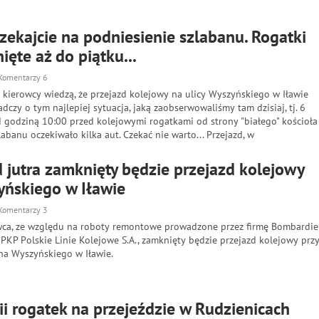
czekajcie na podniesienie szlabanu. Rogatki
ęte aż do piątku...
Komentarzy 6
y kierowcy wiedzą, że przejazd kolejowy na ulicy Wyszyńskiego w Iławie
adczy o tym najlepiej sytuacja, jaką zaobserwowaliśmy tam dzisiaj, tj. 6
d godziną 10:00 przed kolejowymi rogatkami od strony "białego" kościoła
abanu oczekiwało kilka aut. Czekać nie warto... Przejazd, w
jutra zamknięty będzie przejazd kolejowy
yńskiego w Iławie
Komentarzy 3
wca, ze względu na roboty remontowe prowadzone przez firmę Bombardie
 PKP Polskie Linie Kolejowe S.A., zamknięty będzie przejazd kolejowy prz
ana Wyszyńskiego w Iławie.
i rogatek na przejeździe w Rudzienicach