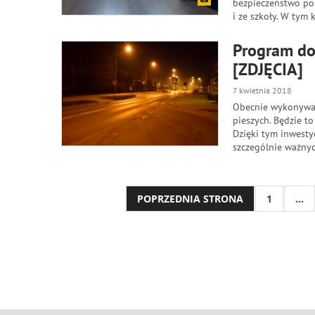
bezpieczeństwo por
i ze szkoły. W tym
Program doś
[ZDJĘCIA]
7 kwietnia 2018
Obecnie wykonywan
pieszych. Będzie to
Dzięki tym inwesty
szczególnie ważny
POPRZEDNIA STRONA
1
...