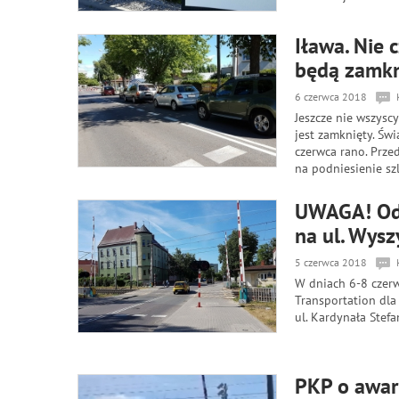
Iława. Nie 
będą zamkni
6 czerwca 2018
Jeszcze nie wszysc
jest zamknięty. Świ
czerwca rano. Prze
na podniesienie szl
UWAGA! Od 
na ul. Wysz
5 czerwca 2018
W dniach 6-8 czer
Transportation dla
ul. Kardynała Stef
PKP o awari