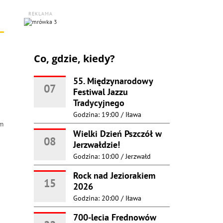
REKLAMA
Co, gdzie, kiedy?
55. Międzynarodowy
07
Festiwal Jazzu
Tradycyjnego
Godzina: 19:00
/
Iława
ym
Wielki Dzień Pszczół w
08
Jerzwałdzie!
Godzina: 10:00
/
Jerzwałd
Rock nad Jeziorakiem
15
2026
Godzina: 20:00
/
Iława
700-lecia Frednowów