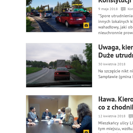
9 maja 2018
Kom
"Spore utrudnienia 
innych lokalnych ki
wahadłowy, jaki o
nieuchronnie prow
Uwaga, kie
Duże utrud
30 kwietnia 2018
Na szczęście nikt 
Sampławie (gmina 
Iława. Kier
co z chodn
12 kwietnia 2018
Mieszkańcy ulicy 
tym miejscu, wzdłu