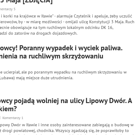
entarzy 5
i korki na krajówce w Iławie" - alarmuje Czytelnik i apeluje, żeby uczulić
erowców, by - w miarę możliwości - omijali ulicę Konstytucji 3 Maja. Ruch
becnie obowiązuje na tym ruchliwym lokalnym odcinku DK 16,
adzi do zatorów na drogach dojazdowych.
rowcy! Poranny wypadek i wyciek paliwa.
nienia na ruchliwym skrzyżowaniu
nie ucierpiał, ale po porannym wypadku na ruchliwym skrzyżowaniu w
Lubawa) mają miejsce duże utrudnienia.
owcy pojadą wolniej na ulicy Lipowy Dwór. A
ikiem?
Komentarzy 1
Lipowy Dwór w Iławie i inne osoby zainteresowane zabiegają o budowę w
ż drogi powiatowej, chodnika. Wszyscy zgadzają się, że poprawiłoby to