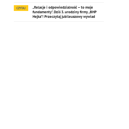
„Relacje i odpowiedzialność – to moje
CZYTAJ
fundamenty”. Dziś 3. urodziny firmy „BHP
Hejka”! Przeczytaj jubileuszowy wywiad