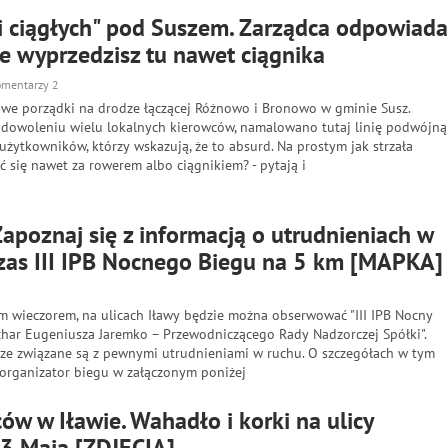
ii ciągłych" pod Suszem. Zarządca odpowiada
e wyprzedzisz tu nawet ciągnika
omentarzy 2
owe porządki na drodze łączącej Różnowo i Bronowo w gminie Susz.
adowoleniu wielu lokalnych kierowców, namalowano tutaj linię podwójną
 użytkowników, którzy wskazują, że to absurd. Na prostym jak strzała
ć się nawet za rowerem albo ciągnikiem? - pytają i
apoznaj się z informacją o utrudnieniach w
zas III IPB Nocnego Biegu na 5 km [MAPKA]
m wieczorem, na ulicach Iławy będzie można obserwować "III IPB Nocny
har Eugeniusza Jaremko – Przewodniczącego Rady Nadzorczej Spółki".
sze związane są z pewnymi utrudnieniami w ruchu. O szczegółach w tym
 organizator biegu w załączonym poniżej
ów w Iławie. Wahadło i korki na ulicy
 3 Maja [ZDJĘCIA]