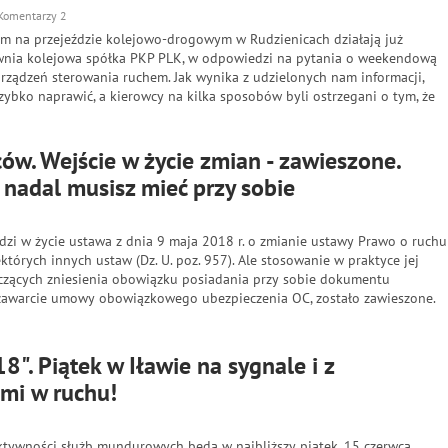
Komentarzy 2
tem na przejeździe kolejowo-drogowym w Rudzienicach działają już
wnia kolejowa spółka PKP PLK, w odpowiedzi na pytania o weekendową
urządzeń sterowania ruchem. Jak wynika z udzielonych nam informacji,
szybko naprawić, a kierowcy na kilka sposobów byli ostrzegani o tym, że
ów. Wejście w życie zmian - zawieszone.
nadal musisz mieć przy sobie
odzi w życie ustawa z dnia 9 maja 2018 r. o zmianie ustawy Prawo o ruchu
tórych innych ustaw (Dz. U. poz. 957). Ale stosowanie w praktyce jej
yczących zniesienia obowiązku posiadania przy sobie dokumentu
zawarcie umowy obowiązkowego ubezpieczenia OC, zostało zawieszone.
". Piątek w Iławie na sygnale i z
ami w ruchu!
ktywności służb mundurowych będą w najbliższy piątek, 15 czerwca