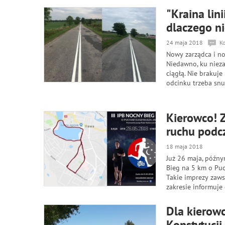
"Kraina lin
dlaczego ni
24 maja 2018
K
Nowy zarządca i n
Niedawno, ku niez
ciągłą. Nie brakuje
odcinku trzeba snu
Kierowco! Z
ruchu podc
18 maja 2018
Już 26 maja, późny
Bieg na 5 km o Puc
Takie imprezy zaw
zakresie informuje
Dla kierowc
Konstytucji