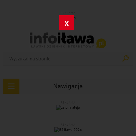
REKLAMA
X
Nawigacja
Rozwiń
nawigację
REKLAMA
REKLAMA