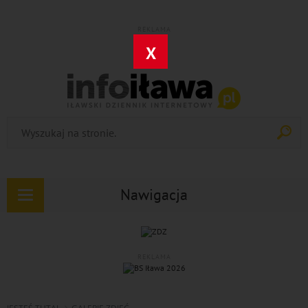
REKLAMA
X
Nawigacja
Rozwiń
nawigację
REKLAMA