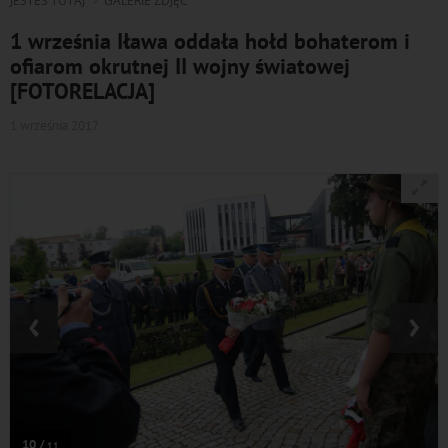
JESTEŚ TUTAJ
GALERIE ZDJĘĆ
1 września Iława oddała hołd bohaterom i
ofiarom okrutnej II wojny światowej
[FOTORELACJA]
1 września 2017
‹
›
10 /
11