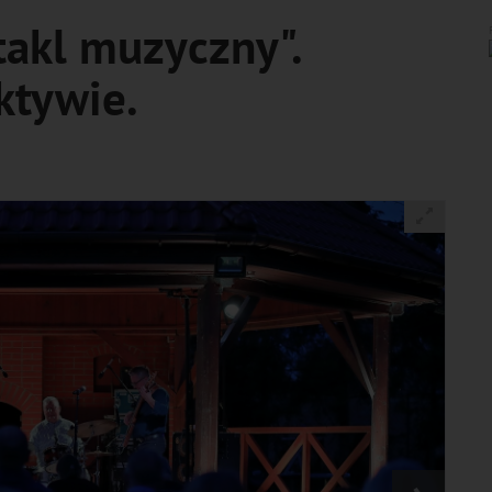
takl muzyczny".
ktywie.