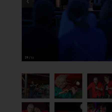
‹
29 /
32