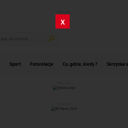
REKLAMA
X
a
Sport
Fotorelacje
Co, gdzie, kiedy ?
Skrzynka 
REKLAMA
REKLAMA