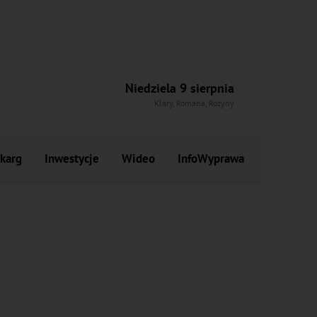
Niedziela 9 sierpnia
Klary, Romana, Rozyny
skarg
Inwestycje
Wideo
InfoWyprawa