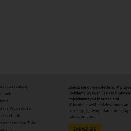
takt z redakcją
Zapisz się do newslettera. W przysz
będziemy wysyłać Ci nasz biuletyn
ulamin
najciekawszymi inormacjami.
lama
W każdej chwili będziesz mógł an
ityka Prywatności
subskrypcję. Twoje dane nie będą
z Facebook
udostępniane.
z kanał na You Tube
ZAPISZ SIĘ
ał RSS