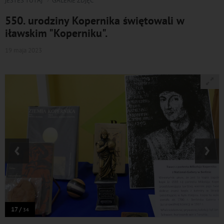
JESTEŚ TUTAJ
GALERIE ZDJĘĆ
550. urodziny Kopernika świętowali w
iławskim "Koperniku".
19 maja 2023
‹
›
17 /
34