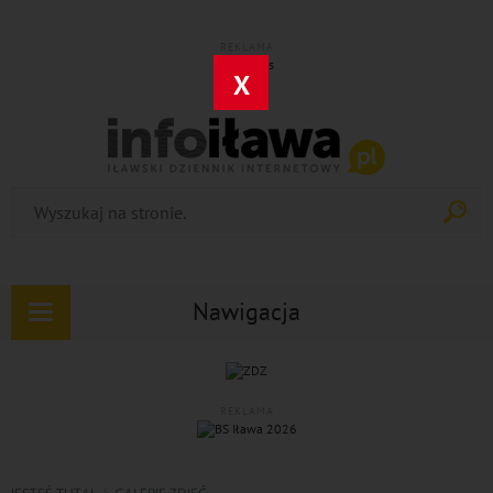
REKLAMA
X
Nawigacja
Rozwiń
nawigację
REKLAMA