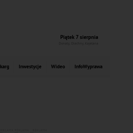
Piątek 7 sierpnia
Donaty, Olechny, Kajetana
skarg
Inwestycje
Wideo
InfoWyprawa
REKLAMA
REKLAMA
REKLAMA