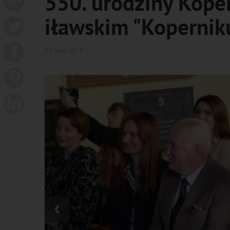
550. urodziny Kope
iławskim "Koperniku
19 maja 2023
‹