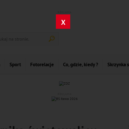
REKLAMA
X
a
Sport
Fotorelacje
Co, gdzie, kiedy ?
Skrzynka 
REKLAMA