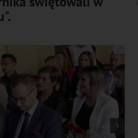
rnika świętowali w
".
›