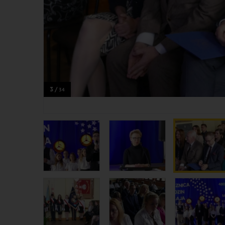
3 /
34