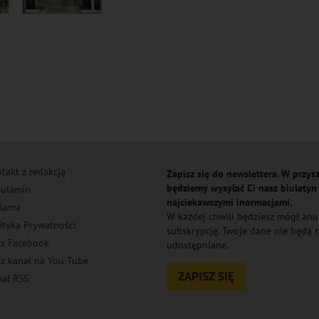
takt z redakcją
Zapisz się do newslettera. W przysz
będziemy wysyłać Ci nasz biuletyn
ulamin
najciekawszymi inormacjami.
lama
W każdej chwili będziesz mógł an
ityka Prywatności
subskrypcję. Twoje dane nie będą
z Facebook
udostępniane.
z kanał na You Tube
ZAPISZ SIĘ
ał RSS