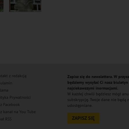
takt z redakcją
Zapisz się do newslettera. W przysz
będziemy wysyłać Ci nasz biuletyn
ulamin
najciekawszymi inormacjami.
lama
W każdej chwili będziesz mógł an
ityka Prywatności
subskrypcję. Twoje dane nie będą
z Facebook
udostępniane.
z kanał na You Tube
ZAPISZ SIĘ
ał RSS