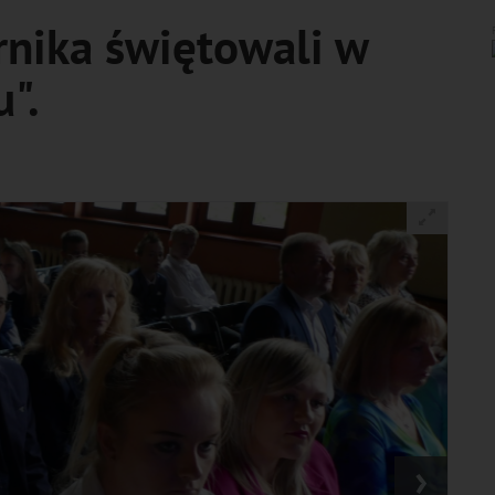
rnika świętowali w
".
›