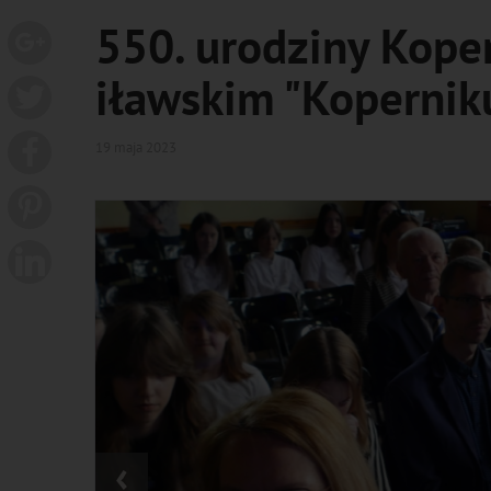
550. urodziny Kope
iławskim "Koperniku
19 maja 2023
‹