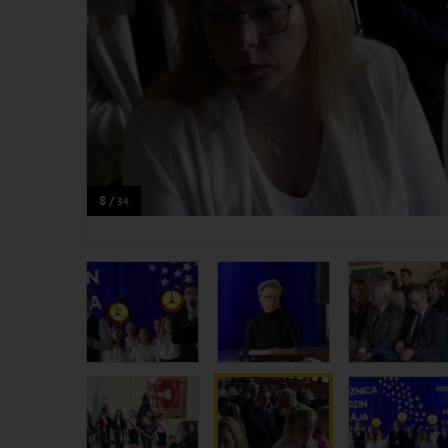
8 /
34