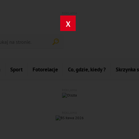
REKLAMA
X
a
Sport
Fotorelacje
Co, gdzie, kiedy ?
Skrzynka 
REKLAMA
REKLAMA