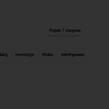
Piątek 7 sierpnia
Donaty, Olechny, Kajetana
skarg
Inwestycje
Wideo
InfoWyprawa