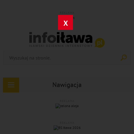
REKLAMA
X
Nawigacja
Rozwiń
nawigację
REKLAMA
REKLAMA