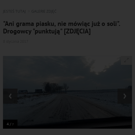
JESTEŚ TUTAJ
GALERIE ZDJĘĆ
"Ani grama piasku, nie mówiąc już o soli".
Drogowcy "punktują" [ZDJĘCIA]
8 stycznia 2017
‹
›
4 /
7