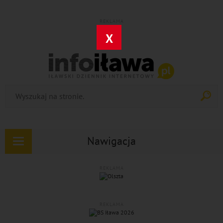
REKLAMA
X
Nawigacja
Rozwiń
nawigację
REKLAMA
REKLAMA