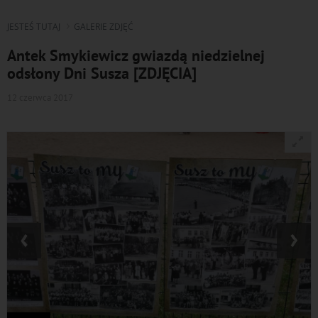
JESTEŚ TUTAJ
GALERIE ZDJĘĆ
Antek Smykiewicz gwiazdą niedzielnej
odsłony Dni Susza [ZDJĘCIA]
12 czerwca 2017
‹
›