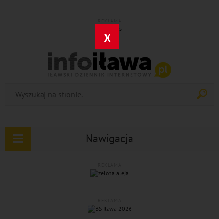
REKLAMA
X
Nawigacja
Rozwiń
nawigację
REKLAMA
REKLAMA