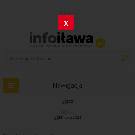
REKLAMA
X
Nawigacja
Rozwiń
nawigację
REKLAMA