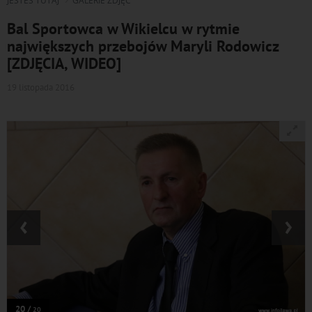
JESTEŚ TUTAJ
GALERIE ZDJĘĆ
Bal Sportowca w Wikielcu w rytmie
największych przebojów Maryli Rodowicz
[ZDJĘCIA, WIDEO]
19 listopada 2016
‹
›
20 /
20