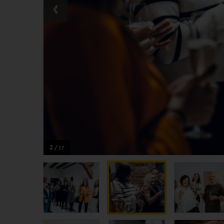
‹
2 /
17