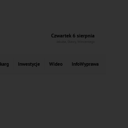
Czwartek 6 sierpnia
Jakuba, Sławy, Wincentego
skarg
Inwestycje
Wideo
InfoWyprawa