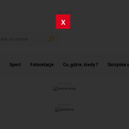
REKLAMA
X
a
Sport
Fotorelacje
Co, gdzie, kiedy ?
Skrzynka 
REKLAMA
REKLAMA