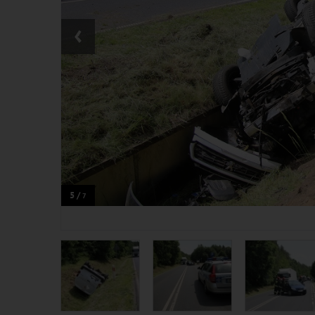
‹
5 /
7