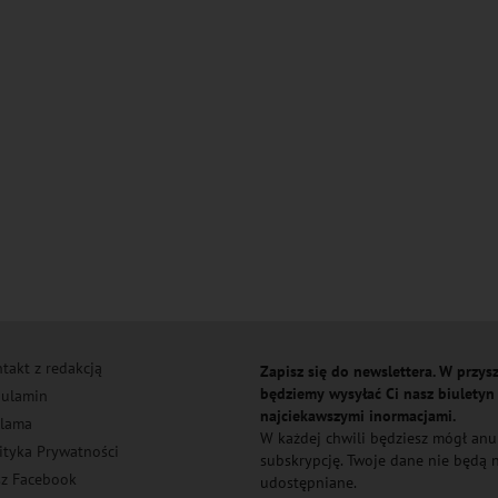
takt z redakcją
Zapisz się do newslettera. W przysz
będziemy wysyłać Ci nasz biuletyn
ulamin
najciekawszymi inormacjami.
lama
W każdej chwili będziesz mógł an
ityka Prywatności
subskrypcję. Twoje dane nie będą
z Facebook
udostępniane.