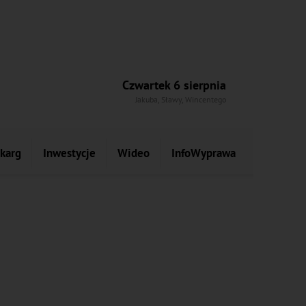
Czwartek 6 sierpnia
Jakuba, Sławy, Wincentego
skarg
Inwestycje
Wideo
InfoWyprawa