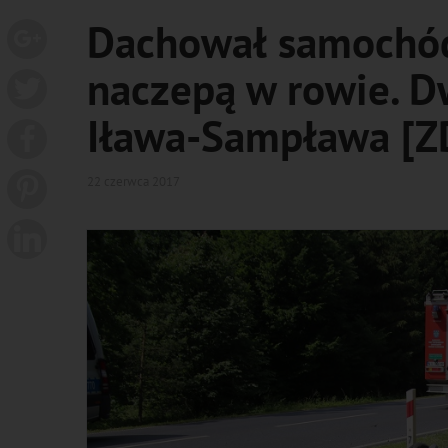
Dachował samochód
naczepą w rowie. D
Iława-Sampława [Z
22 czerwca 2017