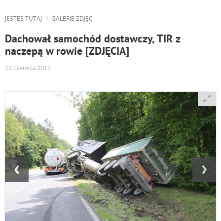
JESTEŚ TUTAJ
GALERIE ZDJĘĆ
Dachował samochód dostawczy, TIR z
naczepą w rowie [ZDJĘCIA]
22 czerwca 2017
‹
›