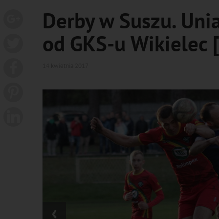
Derby w Suszu. Unia
od GKS-u Wikielec
14 kwietnia 2017
‹