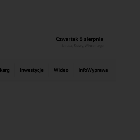
Czwartek 6 sierpnia
Jakuba, Sławy, Wincentego
skarg
Inwestycje
Wideo
InfoWyprawa