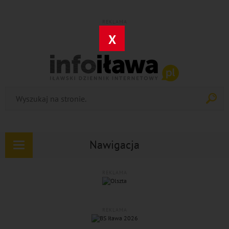
REKLAMA
X
Nawigacja
Rozwiń
nawigację
REKLAMA
REKLAMA