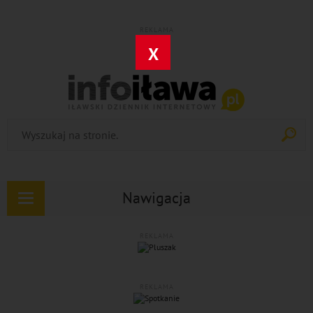
REKLAMA
X
Nawigacja
Rozwiń
nawigację
REKLAMA
REKLAMA