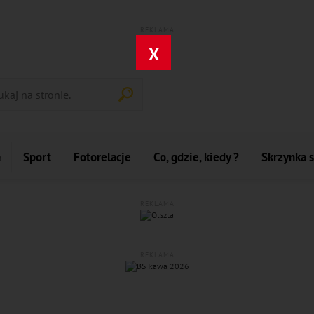
REKLAMA
X
a
Sport
Fotorelacje
Co, gdzie, kiedy ?
Skrzynka 
REKLAMA
REKLAMA