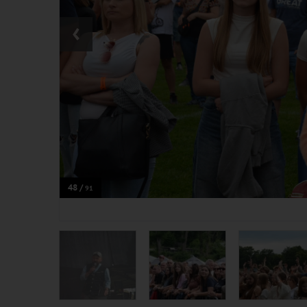
‹
48 /
91