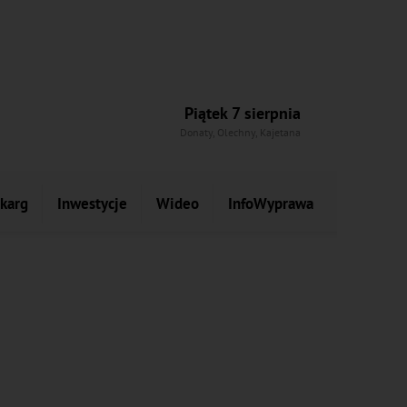
Piątek 7 sierpnia
Donaty, Olechny, Kajetana
skarg
Inwestycje
Wideo
InfoWyprawa