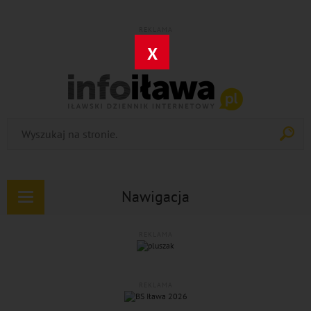
REKLAMA
X
Nawigacja
Rozwiń
nawigację
REKLAMA
REKLAMA