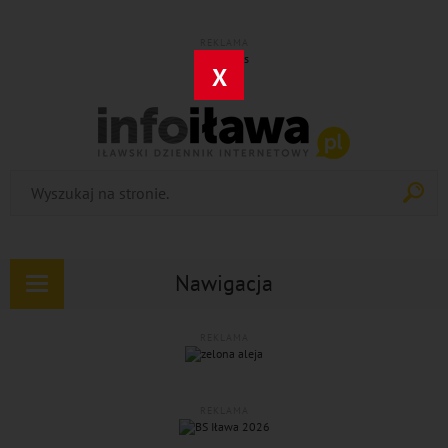
REKLAMA
X
Nawigacja
Rozwiń
nawigację
REKLAMA
REKLAMA