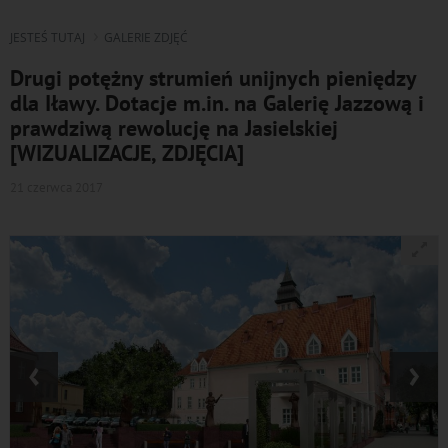
JESTEŚ TUTAJ
GALERIE ZDJĘĆ
Drugi potężny strumień unijnych pieniędzy
dla Iławy. Dotacje m.in. na Galerię Jazzową i
prawdziwą rewolucję na Jasielskiej
[WIZUALIZACJE, ZDJĘCIA]
21 czerwca 2017
‹
›