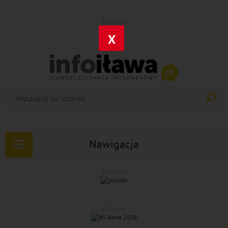
REKLAMA
X
Nawigacja
Rozwiń
nawigację
REKLAMA
REKLAMA