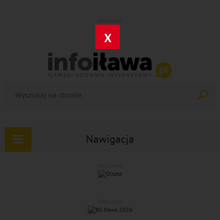
REKLAMA
X
Nawigacja
Rozwiń
nawigację
REKLAMA
REKLAMA