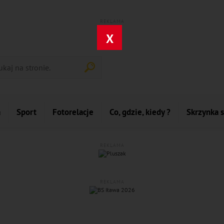
REKLAMA
X
a
Sport
Fotorelacje
Co, gdzie, kiedy ?
Skrzynka 
REKLAMA
REKLAMA