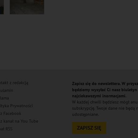
takt z redakcją
Zapisz się do newslettera. W przysz
będziemy wysyłać Ci nasz biuletyn
ulamin
najciekawszymi inormacjami.
lama
W każdej chwili będziesz mógł an
ityka Prywatności
subskrypcję. Twoje dane nie będą
z Facebook
udostępniane.
z kanał na You Tube
ZAPISZ SIĘ
ał RSS