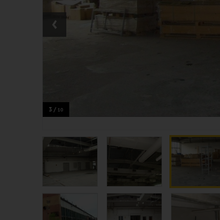
‹
3 /
10