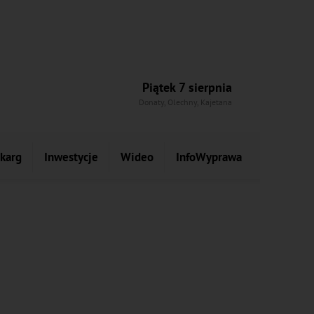
Piątek 7 sierpnia
Donaty, Olechny, Kajetana
skarg
Inwestycje
Wideo
InfoWyprawa