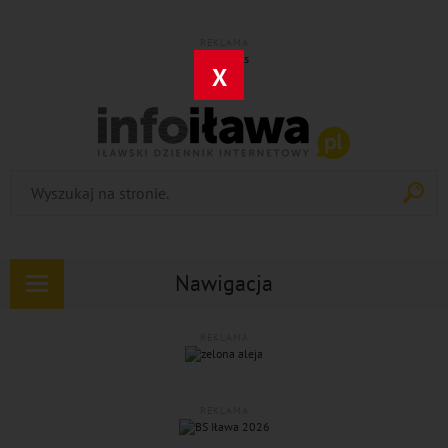
REKLAMA
X
Nawigacja
Rozwiń
nawigację
REKLAMA
REKLAMA