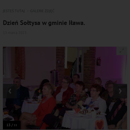
JESTEŚ TUTAJ
GALERIE ZDJĘĆ
Dzień Sołtysa w gminie Iława.
13 marca 2023
‹
›
13 /
33