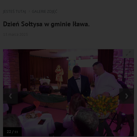
JESTEŚ TUTAJ
GALERIE ZDJĘĆ
Dzień Sołtysa w gminie Iława.
13 marca 2023
‹
›
22 /
33