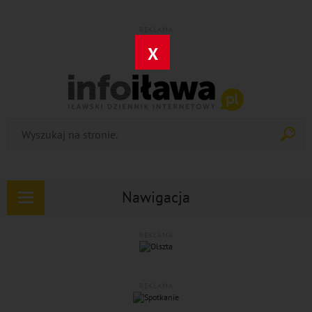
REKLAMA
X
Nawigacja
Rozwiń
nawigację
REKLAMA
REKLAMA