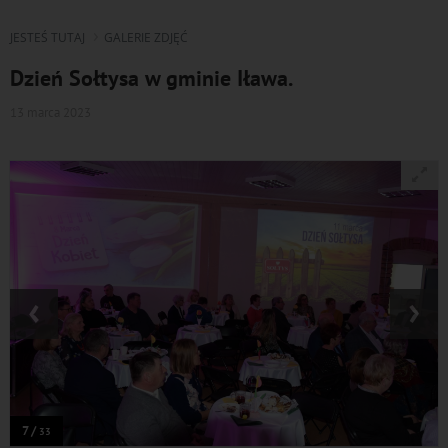
JESTEŚ TUTAJ
GALERIE ZDJĘĆ
Dzień Sołtysa w gminie Iława.
13 marca 2023
‹
›
7 /
33