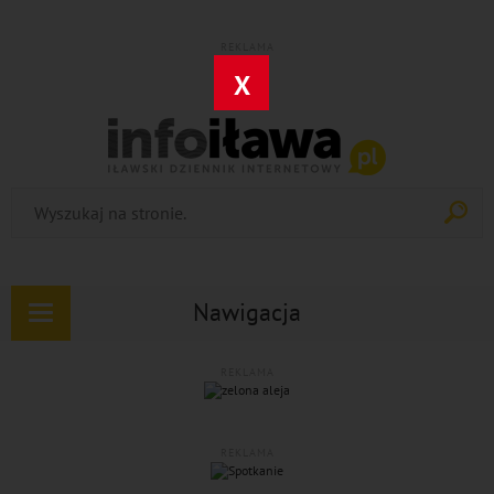
REKLAMA
X
Nawigacja
Rozwiń
nawigację
REKLAMA
REKLAMA