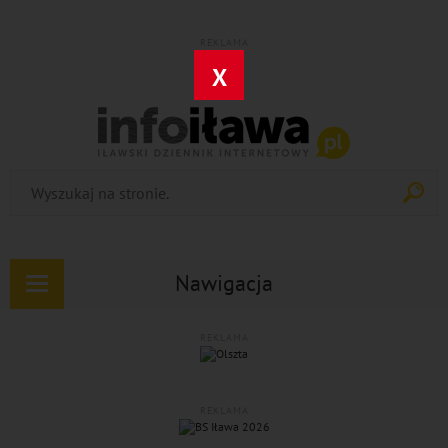
REKLAMA
X
Nawigacja
Rozwiń
nawigację
REKLAMA
REKLAMA