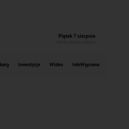
Piątek 7 sierpnia
Donaty, Olechny, Kajetana
skarg
Inwestycje
Wideo
InfoWyprawa