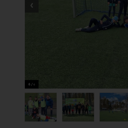
‹
6 /
6