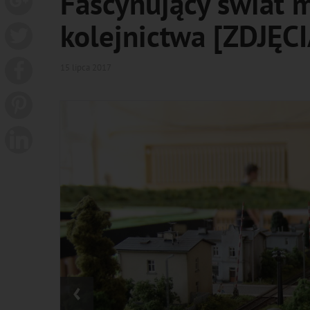
Fascynujący świat 
kolejnictwa [ZDJĘC
15 lipca 2017
‹