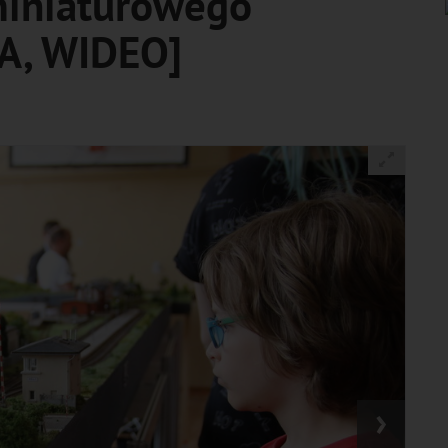
miniaturowego
IA, WIDEO]
›