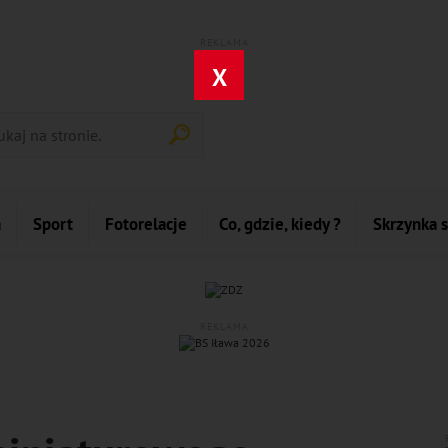
REKLAMA
X
a
Sport
Fotorelacje
Co, gdzie, kiedy ?
Skrzynka 
REKLAMA