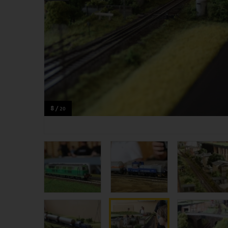
8 /
20