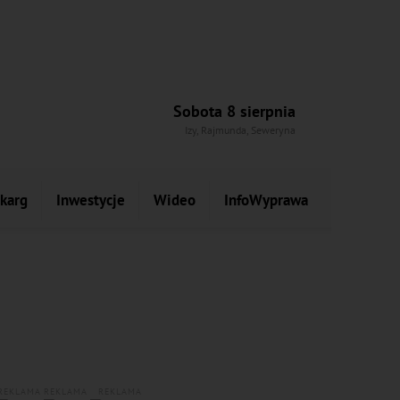
Sobota 8 sierpnia
Izy, Rajmunda, Seweryna
skarg
Inwestycje
Wideo
InfoWyprawa
REKLAMA
REKLAMA
REKLAMA