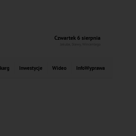
Czwartek 6 sierpnia
Jakuba, Sławy, Wincentego
skarg
Inwestycje
Wideo
InfoWyprawa