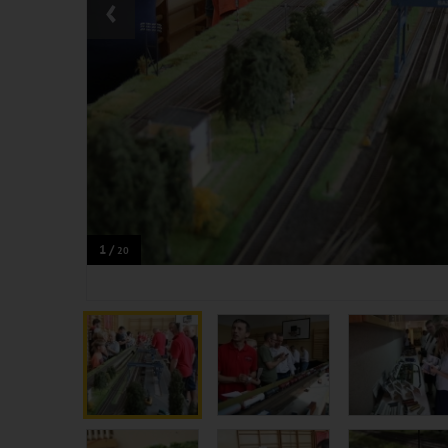
‹
1 /
20