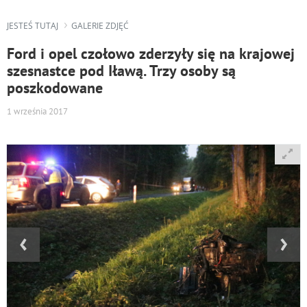
JESTEŚ TUTAJ
GALERIE ZDJĘĆ
Ford i opel czołowo zderzyły się na krajowej
szesnastce pod Iławą. Trzy osoby są
poszkodowane
1 września 2017
‹
›