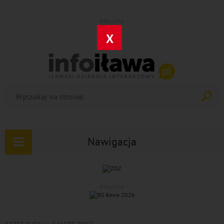
REKLAMA
X
Nawigacja
Rozwiń
nawigację
REKLAMA