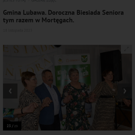
JESTEŚ TUTAJ
GALERIE ZDJĘĆ
Gmina Lubawa. Doroczna Biesiada Seniora
tym razem w Mortęgach.
18 listopada 2023
‹
›
23 /
23