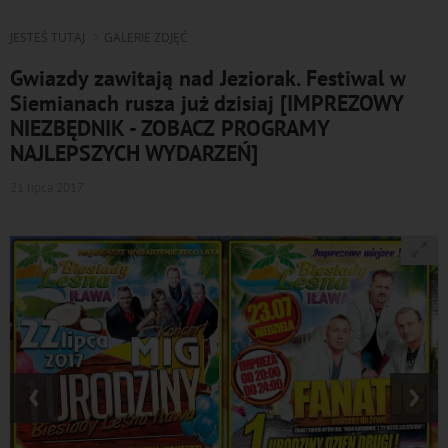
JESTEŚ TUTAJ
GALERIE ZDJĘĆ
Gwiazdy zawitają nad Jeziorak. Festiwal w
Siemianach rusza już dzisiaj [IMPREZOWY
NIEZBĘDNIK - ZOBACZ PROGRAMY
NAJLEPSZYCH WYDARZEŃ]
21 lipca 2017
‹
›