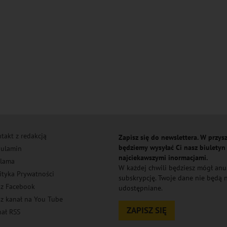
takt z redakcją
Zapisz się do newslettera. W przysz
będziemy wysyłać Ci nasz biuletyn
ulamin
najciekawszymi inormacjami.
lama
W każdej chwili będziesz mógł an
ityka Prywatności
subskrypcję. Twoje dane nie będą
z Facebook
udostępniane.
z kanał na You Tube
ZAPISZ SIĘ
ał RSS