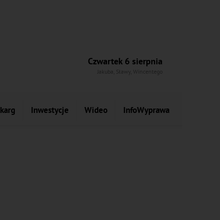
Czwartek 6 sierpnia
Jakuba, Sławy, Wincentego
skarg
Inwestycje
Wideo
InfoWyprawa