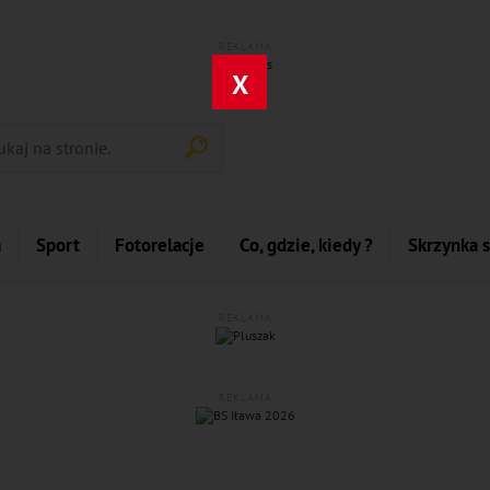
REKLAMA
X
a
Sport
Fotorelacje
Co, gdzie, kiedy ?
Skrzynka 
REKLAMA
REKLAMA