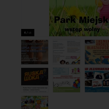
6 /
13