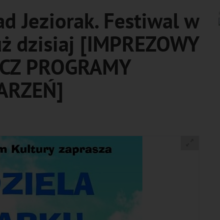
d Jeziorak. Festiwal w
uż dzisiaj [IMPREZOWY
ACZ PROGRAMY
ARZEŃ]