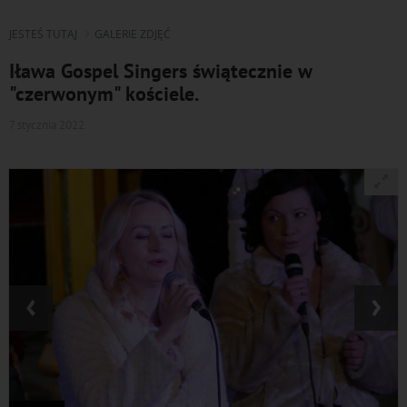
JESTEŚ TUTAJ
GALERIE ZDJĘĆ
Iława Gospel Singers świątecznie w
"czerwonym" kościele.
7 stycznia 2022
‹
›