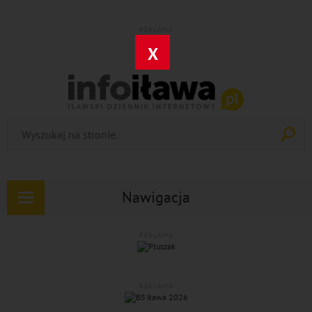
REKLAMA
X
Nawigacja
Rozwiń
nawigację
REKLAMA
REKLAMA