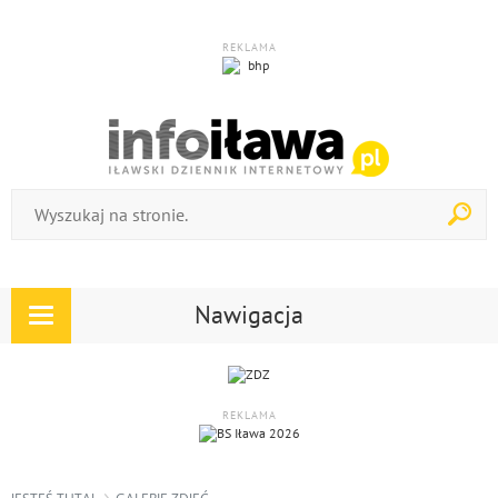
REKLAMA
Nawigacja
Rozwiń
nawigację
REKLAMA