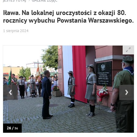
JESTEŚ TUTAJ
GALERIE ZDJĘĆ
Iława. Na lokalnej uroczystości z okazji 80.
rocznicy wybuchu Powstania Warszawskiego.
1 sierpnia 2024
‹
›
26 /
36